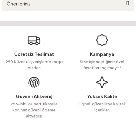
Önerileriniz
Yorum Yaz
Ürün hakkında henüz soru sorulmamış.
Bu ürünün fiyat bilgisi, resim, ürün açıklamalarında ve diğer konularda
yetersiz gördüğünüz noktaları öneri formunu kullanarak tarafımıza
Soru Sor
iletebilirsiniz.
Görüş ve önerileriniz için teşekkür ederiz.
Ürün resmi kalitesiz, bozuk veya görüntülenemiyor.
Ücretsiz Teslimat
Kampanya
Ürün açıklamasında eksik bilgiler bulunuyor.
990 ₺ üzeri alışverişlerde kargo
Sizin için seçtiğimiz özel
bizden
fırsatları kaçırmayın!
Ürün bilgilerinde hatalar bulunuyor.
Ürün fiyatı diğer sitelerden daha pahalı.
Bu ürüne benzer farklı alternatifler olmalı.
Güvenli Alışveriş
Yüksek Kalite
256-bit SSL sertifikası ile
Orjinal, güvenilir ve kaliteli
korunan güvenli ödeme
içerikler.
altyapısı
Gönder