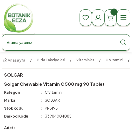
990 TL Üzeri Ücretsiz Kargo
990 TL Üzeri Ücretsiz Kargo
990 TL Üzeri Ücretsiz Kargo
Anasayfa
Gıda Takviyeleri
Vitaminler
C Vitamini
SOLGAR
Solgar Chewable Vitamin C 500 mg 90 Tablet
Kategori
C Vitamini
Marka
SOLGAR
Stok Kodu
PR3195
Barkod Kodu
33984004085
Adet: