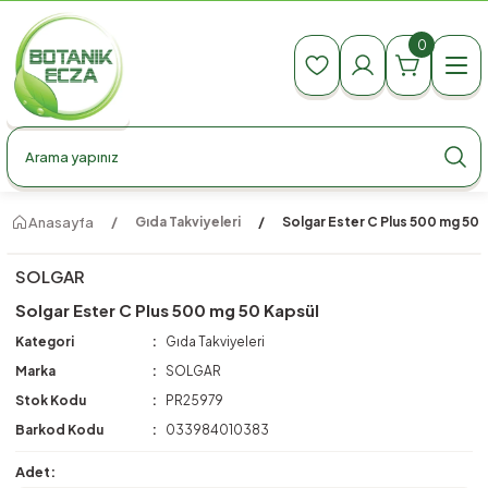
990 TL Üzeri Ücretsiz Kargo
990 TL Üzeri Ücretsiz Kargo
0
990 TL Üzeri Ücretsiz Kargo
Anasayfa
Gıda Takviyeleri
Solgar Ester C Plus 500 mg 50 
SOLGAR
Solgar Ester C Plus 500 mg 50 Kapsül
Kategori
Gıda Takviyeleri
Marka
SOLGAR
Stok Kodu
PR25979
Barkod Kodu
033984010383
Adet: