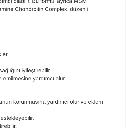
dımcı olabilir. Bu formül ayrıca MSM
ucosamine Chondroitin Complex, düzenli
ler.
lığını iyileştirebilir.
de emilmesine yardımcı olur.
usunun korunmasına yardımcı olur ve eklem
estekleyebilir.
rebilir.