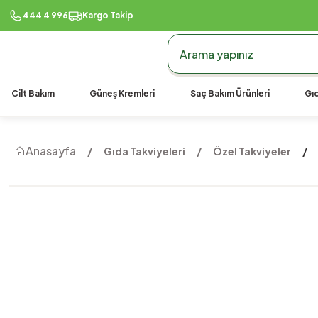
444 4 996
Kargo Takip
Cilt Bakım
Güneş Kremleri
Saç Bakım Ürünleri
Gıd
Anasayfa
Gıda Takviyeleri
Özel Takviyeler