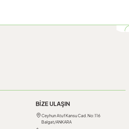
BİZE ULAŞIN
Ceyhun Atuf Kansu Cad. No:116
Balgat/ANKARA