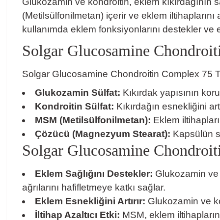
Glukozamin ve kondroitin, eklem kıkırdağının sa
(Metilsülfonilmetan) içerir ve eklem iltihapların
kullanımda eklem fonksiyonlarını destekler ve e
Solgar Glucosamine Chondroit
Solgar Glucosamine Chondroitin Complex 75 Tabl
Glukozamin Sülfat:
Kıkırdak yapısının koru
Kondroitin Sülfat:
Kıkırdağın esnekliğini artı
MSM (Metilsülfonilmetan):
Eklem iltihapların
Çözücü (Magnezyum Stearat):
Kapsülün st
Solgar Glucosamine Chondroiti
Eklem Sağlığını Destekler:
Glukozamin ve k
ağrılarını hafifletmeye katkı sağlar.
Eklem Esnekliğini Artırır:
Glukozamin ve kond
İltihap Azaltıcı Etki:
MSM, eklem iltihaplarını 