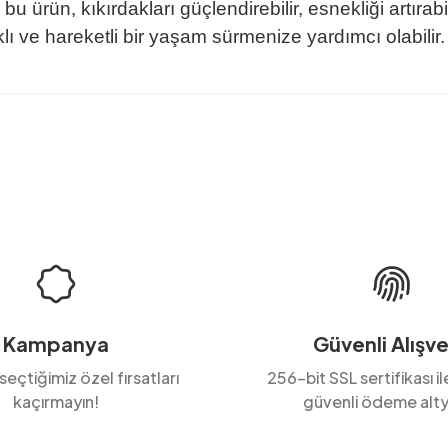
 ürün, kıkırdakları güçlendirebilir, esnekliği artırabil
lı ve hareketli bir yaşam sürmenize yardımcı olabilir.
rda yetersiz gördüğünüz noktaları öneri formunu kullanarak tarafımıza ilete
Ürün hakkında henüz soru sorulmamış.
Bu ürüne ilk yorumu siz yapın!
Yorum Yaz
Soru Sor
Kampanya
Güvenli Alışve
 seçtiğimiz özel fırsatları
256-bit SSL sertifikası i
kaçırmayın!
güvenli ödeme alty
Gönder