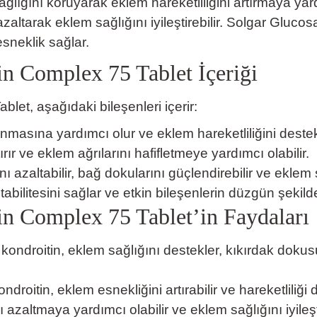
ğlığını koruyarak eklem hareketliliğini artırmaya yar
ı azaltarak eklem sağlığını iyileştirebilir. Solgar Gl
sneklik sağlar.
in Complex 75 Tablet
İçeriği
et, aşağıdaki bileşenleri içerir:
nmasına yardımcı olur ve eklem hareketliliğini destek
rır ve eklem ağrılarını hafifletmeye yardımcı olabilir.
ı azaltabilir, bağ dokularını güçlendirebilir ve eklem sağ
abilitesini sağlar ve etkin bileşenlerin düzgün şekil
n Complex 75 Tablet’in Faydaları
ondroitin, eklem sağlığını destekler, kıkırdak dok
roitin, eklem esnekliğini artırabilir ve hareketliliği d
azaltmaya yardımcı olabilir ve eklem sağlığını iyileşti