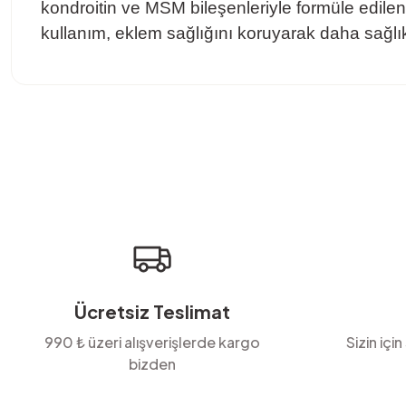
kondroitin ve MSM bileşenleriyle formüle edilen bu
kullanım, eklem sağlığını koruyarak daha sağlık
Bu ürünün fiyat bilgisi, resim, ürün açıklamalarında ve diğer konula
Görüş ve önerileriniz için teşekkür ederiz.
Ürün resmi kalitesiz, bozuk veya görüntülenemiyor.
Ürün açıklamasında eksik bilgiler bulunuyor.
Ürün bilgilerinde hatalar bulunuyor.
Ürün fiyatı diğer sitelerden daha pahalı.
Bu ürüne benzer farklı alternatifler olmalı.
Ücretsiz Teslimat
990 ₺ üzeri alışverişlerde kargo
Sizin için
bizden