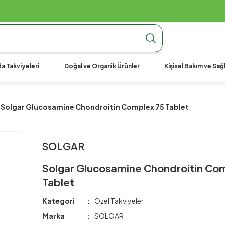
990 TL Üzeri Ücretsiz Kargo
990 TL Üzeri Ücretsiz Kargo
990 TL Üzeri Ücretsiz Kargo
a Takviyeleri
Doğal ve Organik Ürünler
Kişisel Bakım ve Sağl
Solgar Glucosamine Chondroitin Complex 75 Tablet
SOLGAR
Solgar Glucosamine Chondroitin Co
Tablet
Kategori
Özel Takviyeler
Marka
SOLGAR