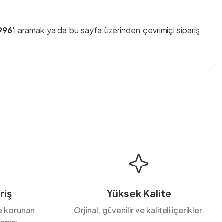
996
'ı aramak ya da bu sayfa üzerinden çevrimiçi sipariş
bilirsiniz.
riş
Yüksek Kalite
le korunan
Orjinal, güvenilir ve kaliteli içerikler.
apısı