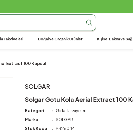
990 TL Üzeri Ücretsiz Kargo
990 TL Üzeri Ücretsiz Kargo
990 TL Üzeri Ücretsiz Kargo
a Takviyeleri
Doğal ve Organik Ürünler
Kişisel Bakım ve Sağl
ial Extract 100 Kapsül
SOLGAR
Solgar Gotu Kola Aerial Extract 100 
Kategori
Gıda Takviyeleri
Marka
SOLGAR
Stok Kodu
PR26044