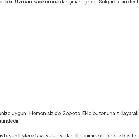
risidir.
Uzman kadromuz
danışmanlığında, Solgar besin destekl
ze uygun. Hemen siz de Sepete Ekle butonuna tıklayarak ür
ğündedir.
steyen kişilere tavsiye ediyorlar. Kullanımı son derece basit o