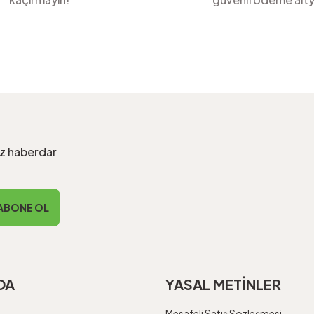
Gönder
iz haberdar
ABONE OL
DA
YASAL METİNLER
Mesafeli Satış Sözleşmesi