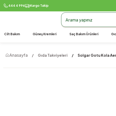
444 4 996
Kargo Takip
Cilt Bakım
Güneş Kremleri
Saç Bakım Ürünleri
Gıd
Anasayfa
Gıda Takviyeleri
Solgar Gotu Kola Aer