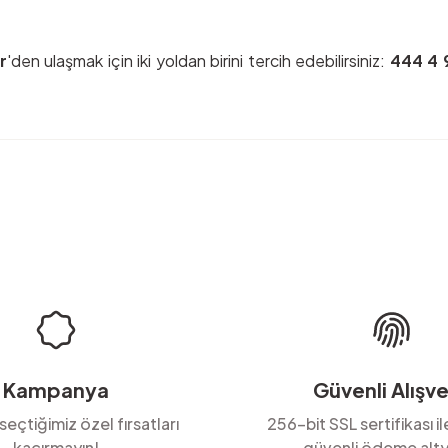
r
'den ulaşmak için iki yoldan birini tercih edebilirsiniz:
444 4 
rda yetersiz gördüğünüz noktaları öneri formunu kullanarak tarafımıza ilete
Ürün hakkında henüz soru sorulmamış.
Bu ürüne ilk yorumu siz yapın!
Yorum Yaz
Soru Sor
Kampanya
Güvenli Alışve
 seçtiğimiz özel fırsatları
256-bit SSL sertifikası i
kaçırmayın!
güvenli ödeme alty