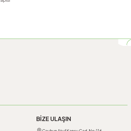
BİZE ULAŞIN
Ceyhun Atuf Kansu Cad. No:116