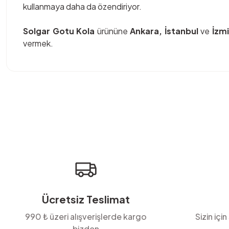
kullanmaya daha da özendiriyor.
Solgar Gotu Kola
ürününe
Ankara, İstanbul
ve
İzmi
vermek.
Bu ürünün fiyat bilgisi, resim, ürün açıklamalarında ve diğer konula
Görüş ve önerileriniz için teşekkür ederiz.
Ürün resmi kalitesiz, bozuk veya görüntülenemiyor.
Ürün açıklamasında eksik bilgiler bulunuyor.
Ürün bilgilerinde hatalar bulunuyor.
Ürün fiyatı diğer sitelerden daha pahalı.
Bu ürüne benzer farklı alternatifler olmalı.
Ücretsiz Teslimat
990 ₺ üzeri alışverişlerde kargo
Sizin için
bizden