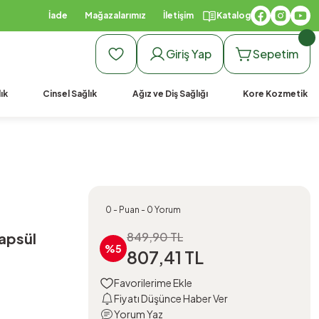
İade
Mağazalarımız
İletişim
Katalog
Giriş Yap
Sepetim
ık
Cinsel Sağlık
Ağız ve Diş Sağlığı
Kore Kozmetik
0 - Puan - 0 Yorum
Kapsül
849,90 TL
%5
807,41 TL
Fiyatı Düşünce Haber Ver
Yorum Yaz