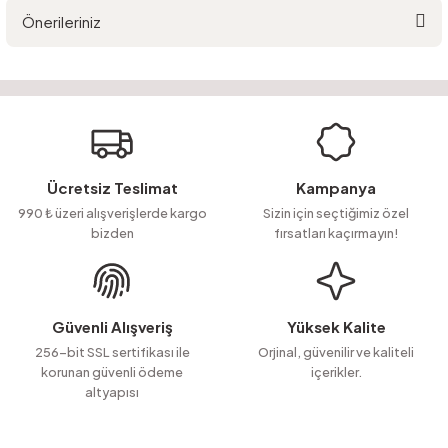
Önerileriniz
Yorum Yaz
Ürün hakkında henüz soru sorulmamış.
Bu ürünün fiyat bilgisi, resim, ürün açıklamalarında ve diğer konularda
yetersiz gördüğünüz noktaları öneri formunu kullanarak tarafımıza
Soru Sor
iletebilirsiniz.
Görüş ve önerileriniz için teşekkür ederiz.
Ürün resmi kalitesiz, bozuk veya görüntülenemiyor.
Ücretsiz Teslimat
Kampanya
Ürün açıklamasında eksik bilgiler bulunuyor.
990 ₺ üzeri alışverişlerde kargo
Sizin için seçtiğimiz özel
bizden
fırsatları kaçırmayın!
Ürün bilgilerinde hatalar bulunuyor.
Ürün fiyatı diğer sitelerden daha pahalı.
Bu ürüne benzer farklı alternatifler olmalı.
Güvenli Alışveriş
Yüksek Kalite
256-bit SSL sertifikası ile
Orjinal, güvenilir ve kaliteli
korunan güvenli ödeme
içerikler.
altyapısı
Gönder