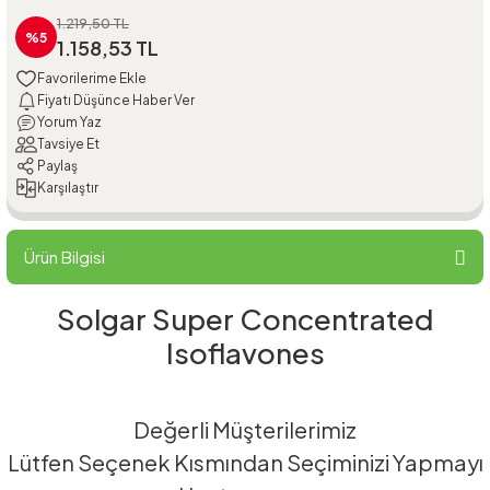
1.219,50 TL
%5
1.158,53 TL
Fiyatı Düşünce Haber Ver
Yorum Yaz
Tavsiye Et
Paylaş
Karşılaştır
Ürün Bilgisi
Solgar Super Concentrated
Isoflavones
Değerli Müşterilerimiz
Lütfen Seçenek Kısmından Seçiminizi Yapmayı