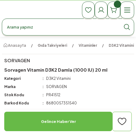
990 TL Üzeri Ücretsiz Kargo
990 TL Üzeri Ücretsiz Kargo
990 TL Üzeri Ücretsiz Kargo
Anasayfa
Gıda Takviyeleri
Vitaminler
D3K2 Vitamini
SORVAGEN
Sorvagen Vitamin D3K2 Damla (1000 IU) 20 ml
Kategori
D3K2 Vitamini
Marka
SORVAGEN
Stok Kodu
PR41512
Barkod Kodu
8680057351540
Gelince Haber Ver