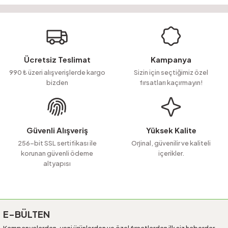
Bu ürünün fiyat bilgisi, resim, ürün açıklamalarında ve diğer konularda
yetersiz gördüğünüz noktaları öneri formunu kullanarak tarafımıza
Soru Sor
iletebilirsiniz.
Görüş ve önerileriniz için teşekkür ederiz.
Ürün resmi kalitesiz, bozuk veya görüntülenemiyor.
Ücretsiz Teslimat
Kampanya
Ürün açıklamasında eksik bilgiler bulunuyor.
990 ₺ üzeri alışverişlerde kargo
Sizin için seçtiğimiz özel
bizden
fırsatları kaçırmayın!
Ürün bilgilerinde hatalar bulunuyor.
Ürün fiyatı diğer sitelerden daha pahalı.
Bu ürüne benzer farklı alternatifler olmalı.
Güvenli Alışveriş
Yüksek Kalite
256-bit SSL sertifikası ile
Orjinal, güvenilir ve kaliteli
korunan güvenli ödeme
içerikler.
altyapısı
Gönder
E-BÜLTEN
Kampanyalardan, yeni ürünlerden ve özel fırsatlardan ilk siz haberdar