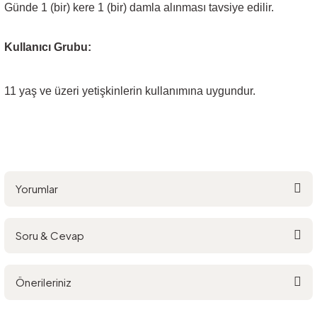
Günde 1 (bir) kere 1 (bir) damla alınması tavsiye edilir.
Kullanıcı Grubu:
11 yaş ve üzeri yetişkinlerin kullanımına uygundur.
Yorumlar
Soru & Cevap
Bu ürüne ilk yorumu siz yapın!
Önerileriniz
Yorum Yaz
Ürün hakkında henüz soru sorulmamış.