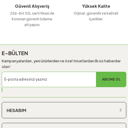
Güvenli Alışveriş
Yüksek Kalite
256-bit SSL sertifikası ile
Orjinal, güvenilir ve kaliteli
korunan güvenli ödeme
içerikler.
altyapısı
Gönder
E-BÜLTEN
Kampanyalardan, yeni ürünlerden ve özel fırsatlardan ilk siz haberdar
olun!
ABONE OL
HESABIM