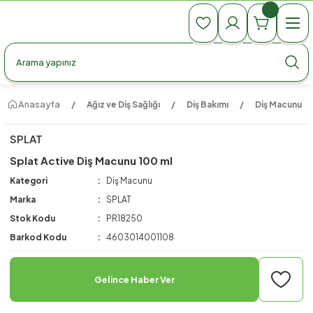
990 TL Üzeri Ücretsiz Kargo
990 TL Üzeri Ücretsiz Kargo
990 TL Üzeri Ücretsiz Kargo
Anasayfa
Ağız ve Diş Sağlığı
Diş Bakımı
Diş Macunu
SPLAT
Splat Active Diş Macunu 100 ml
Kategori
Diş Macunu
Marka
SPLAT
Stok Kodu
PR18250
Barkod Kodu
4603014001108
Gelince Haber Ver