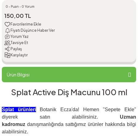
0 - Puan - 0 Yorum
150,00 TL
Fiyatı Düşünce Haber Ver
Yorum Yaz
Tavsiye Et
Paylaş
Karşılaştır
Ürün Bilgisi
Splat Active Diş Macunu 100 ml
Splat ürünleri
Botanik Ecza'da! Hemen "Sepete Ekle"
diyerek satın alabilirsiniz.
Uzman
kadromuz
danışmanlığında sattığımız ürünler hakkında bilgi
alabilirsiniz.