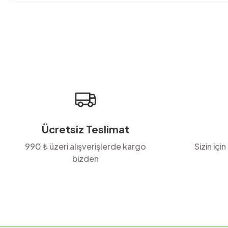
Bu ürünün fiyat bilgisi, resim, ürün açıklamalarında ve diğer konula
Görüş ve önerileriniz için teşekkür ederiz.
Ürün resmi kalitesiz, bozuk veya görüntülenemiyor.
Ürün açıklamasında eksik bilgiler bulunuyor.
Ürün bilgilerinde hatalar bulunuyor.
Ürün fiyatı diğer sitelerden daha pahalı.
Bu ürüne benzer farklı alternatifler olmalı.
Ücretsiz Teslimat
990 ₺ üzeri alışverişlerde kargo
Sizin için
bizden