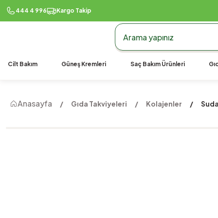
444 4 996
Kargo Takip
Cilt Bakım
Güneş Kremleri
Saç Bakım Ürünleri
Gıd
Anasayfa
Gıda Takviyeleri
Kolajenler
Suda