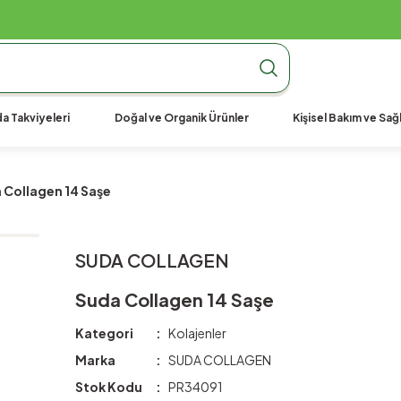
990 TL Üzeri Ücretsiz Kargo
990 TL Üzeri Ücretsiz Kargo
990 TL Üzeri Ücretsiz Kargo
a Takviyeleri
Doğal ve Organik Ürünler
Kişisel Bakım ve Sağl
 Collagen 14 Saşe
SUDA COLLAGEN
Suda Collagen 14 Saşe
Kategori
Kolajenler
Marka
SUDA COLLAGEN
Stok Kodu
PR34091