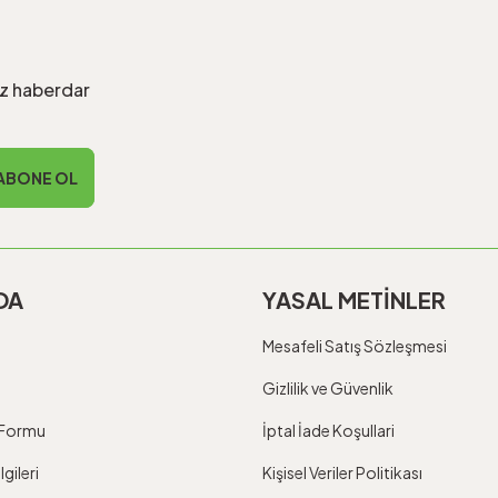
iz haberdar
ABONE OL
DA
YASAL METİNLER
Mesafeli Satış Sözleşmesi
Gizlilik ve Güvenlik
m Formu
İptal İade Koşullari
gileri
Kişisel Veriler Politikası