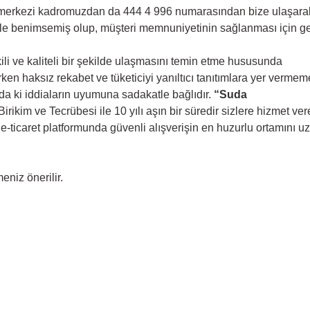
 merkezi kadromuzdan da 444 4 996 numarasından bize ulaşarak, de
le benimsemiş olup, müşteri memnuniyetinin sağlanması için gere
li ve kaliteli bir şekilde ulaşmasını temin etme hususunda
rken haksız rekabet ve tüketiciyi yanıltıcı tanıtımlara yer vermem
nda ki iddiaların uyumuna sadakatle bağlıdır.
“Suda
rikim ve Tecrübesi ile 10 yılı aşın bir süredir sizlere hizmet ve
-ticaret platformunda güvenli alışverişin en huzurlu ortamını 
eniz önerilir.