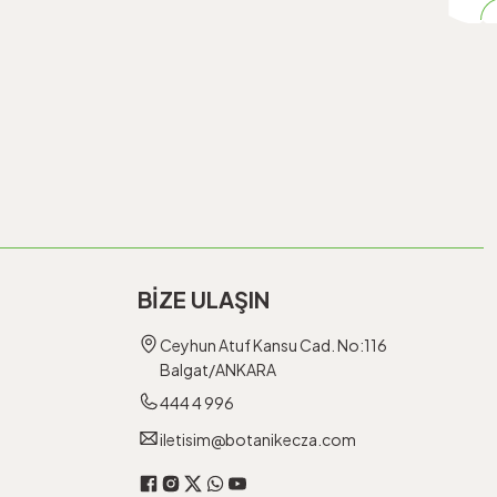
BİZE ULAŞIN
Ceyhun Atuf Kansu Cad. No:116
Balgat/ANKARA
444 4 996
iletisim@botanikecza.com