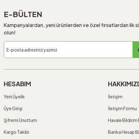
E-BÜLTEN
Kampanyalardan, yeni ürünlerden ve özel fırsatlardan ilk s
olun!
HESABIM
HAKKIMIZ
Yeni Üyelik
İletişim
Üye Girişi
İletişim Formu
Şifremi Unuttum
Havale Bildiri
Kargo Takibi
Banka Hesap Bil