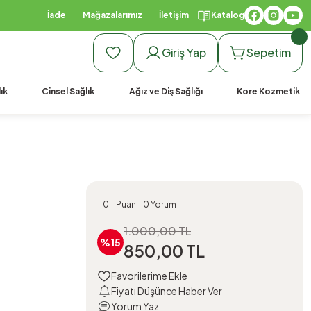
İade
Mağazalarımız
İletişim
Katalog
Giriş Yap
Sepetim
ık
Cinsel Sağlık
Ağız ve Diş Sağlığı
Kore Kozmetik
0 - Puan - 0 Yorum
1.000,00 TL
%15
850,00 TL
Fiyatı Düşünce Haber Ver
Yorum Yaz