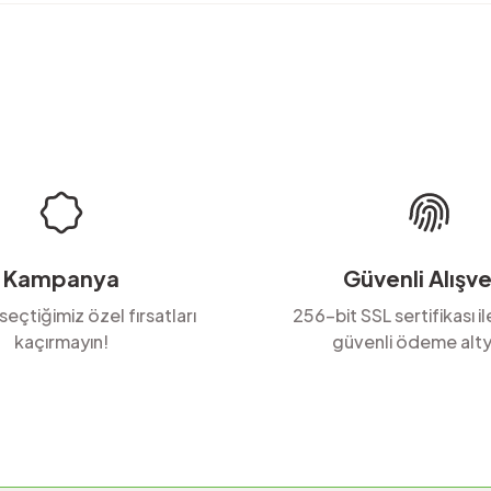
rda yetersiz gördüğünüz noktaları öneri formunu kullanarak tarafımıza ilete
Ürün hakkında henüz soru sorulmamış.
Bu ürüne ilk yorumu siz yapın!
Yorum Yaz
Soru Sor
Kampanya
Güvenli Alışve
 seçtiğimiz özel fırsatları
256-bit SSL sertifikası i
kaçırmayın!
güvenli ödeme alty
Gönder