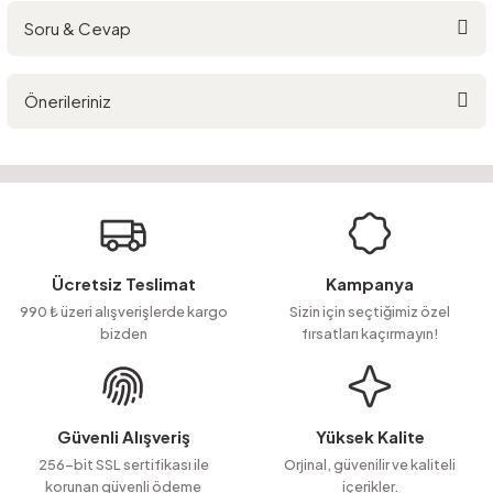
Soru & Cevap
Bu ürüne ilk yorumu siz yapın!
Önerileriniz
Yorum Yaz
Ürün hakkında henüz soru sorulmamış.
Bu ürünün fiyat bilgisi, resim, ürün açıklamalarında ve diğer konularda
yetersiz gördüğünüz noktaları öneri formunu kullanarak tarafımıza
Soru Sor
iletebilirsiniz.
Görüş ve önerileriniz için teşekkür ederiz.
Ürün resmi kalitesiz, bozuk veya görüntülenemiyor.
Ücretsiz Teslimat
Kampanya
Ürün açıklamasında eksik bilgiler bulunuyor.
990 ₺ üzeri alışverişlerde kargo
Sizin için seçtiğimiz özel
bizden
fırsatları kaçırmayın!
Ürün bilgilerinde hatalar bulunuyor.
Ürün fiyatı diğer sitelerden daha pahalı.
Bu ürüne benzer farklı alternatifler olmalı.
Güvenli Alışveriş
Yüksek Kalite
256-bit SSL sertifikası ile
Orjinal, güvenilir ve kaliteli
korunan güvenli ödeme
içerikler.