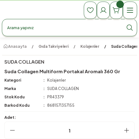
990 TL Üzeri Ücretsiz Kargo
990 TL Üzeri Ücretsiz Kargo
990 TL Üzeri Ücretsiz Kargo
Anasayfa
Gıda Takviyeleri
Kolajenler
Suda Collagen 
SUDA COLLAGEN
Suda Collagen Multiform Portakal Aromalı 360 Gr
Kategori
Kolajenler
Marka
SUDA COLLAGEN
Stok Kodu
PR43379
Barkod Kodu
8681571357155
Adet: