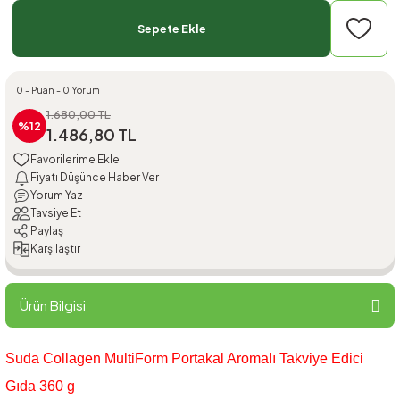
Sepete Ekle
0 - Puan - 0 Yorum
1.680,00 TL
%12
1.486,80 TL
Fiyatı Düşünce Haber Ver
Yorum Yaz
Tavsiye Et
Paylaş
Karşılaştır
Ürün Bilgisi
Suda Collagen MultiForm Portakal Aromalı Takviye Edici
Gıda 360 g