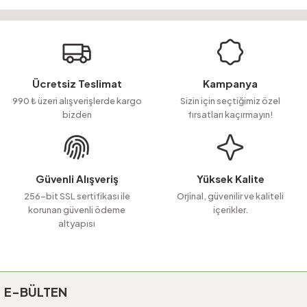
Bu ürünün fiyat bilgisi, resim, ürün açıklamalarında ve diğer konularda
yetersiz gördüğünüz noktaları öneri formunu kullanarak tarafımıza
Soru Sor
iletebilirsiniz.
Görüş ve önerileriniz için teşekkür ederiz.
Ürün resmi kalitesiz, bozuk veya görüntülenemiyor.
Ücretsiz Teslimat
Kampanya
Ürün açıklamasında eksik bilgiler bulunuyor.
990 ₺ üzeri alışverişlerde kargo
Sizin için seçtiğimiz özel
bizden
fırsatları kaçırmayın!
Ürün bilgilerinde hatalar bulunuyor.
Ürün fiyatı diğer sitelerden daha pahalı.
Bu ürüne benzer farklı alternatifler olmalı.
Güvenli Alışveriş
Yüksek Kalite
256-bit SSL sertifikası ile
Orjinal, güvenilir ve kaliteli
korunan güvenli ödeme
içerikler.
altyapısı
Gönder
E-BÜLTEN