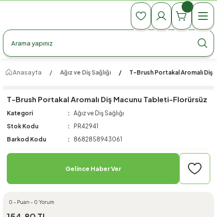
990 TL Üzeri Ücretsiz Kargo
990 TL Üzeri Ücretsiz Kargo
990 TL Üzeri Ücretsiz Kargo
Anasayfa
Ağız ve Diş Sağlığı
T-Brush Portakal Aromalı Diş
T-Brush Portakal Aromalı Diş Macunu Tableti-Florürsüz
Kategori
Ağız ve Diş Sağlığı
Stok Kodu
PR42941
Barkod Kodu
8682858943061
Gelince Haber Ver
0 - Puan - 0 Yorum
154,80 TL