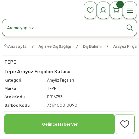
990 TL Üzeri Ücretsiz Kargo
990 TL Üzeri Ücretsiz Kargo
990 TL Üzeri Ücretsiz Kargo
Anasayfa
Ağız ve Diş Sağlığı
Diş Bakımı
Arayüz Fırçala
TEPE
Tepe Arayüz Fırçaları Kutusu
Kategori
Arayüz Fırçaları
Marka
TEPE
Stok Kodu
PR16783
Barkod Kodu
7317400010090
Gelince Haber Ver