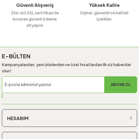
Güvenli Alışveriş
Yüksek Kalite
256-bit SSL sertifikası ile
Orjinal, güvenilir ve kaliteli
korunan güvenli ödeme
içerikler.
altyapısı
Gönder
E-BÜLTEN
Kampanyalardan, yeni ürünlerden ve özel fırsatlardan ilk siz haberdar
olun!
ABONE OL
HESABIM