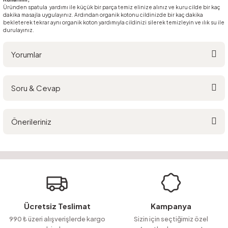
Üründen spatula yardımı ile küçük bir parça temiz elinize alınız ve kuru cilde bir kaç
dakika masajla uygulayınız. Ardından organik kotonu cildinizde bir kaç dakika
bekleterek tekrar aynı organik koton yardımıyla cildinizi silerek temizleyin ve ılık su ile
durulayınız.
Yorumlar
Soru & Cevap
Bu ürüne ilk yorumu siz yapın!
Önerileriniz
Yorum Yaz
Ürün hakkında henüz soru sorulmamış.
Bu ürünün fiyat bilgisi, resim, ürün açıklamalarında ve diğer konularda
yetersiz gördüğünüz noktaları öneri formunu kullanarak tarafımıza
Soru Sor
iletebilirsiniz.
Görüş ve önerileriniz için teşekkür ederiz.
Ürün resmi kalitesiz, bozuk veya görüntülenemiyor.
Ücretsiz Teslimat
Kampanya
Ürün açıklamasında eksik bilgiler bulunuyor.
990 ₺ üzeri alışverişlerde kargo
Sizin için seçtiğimiz özel