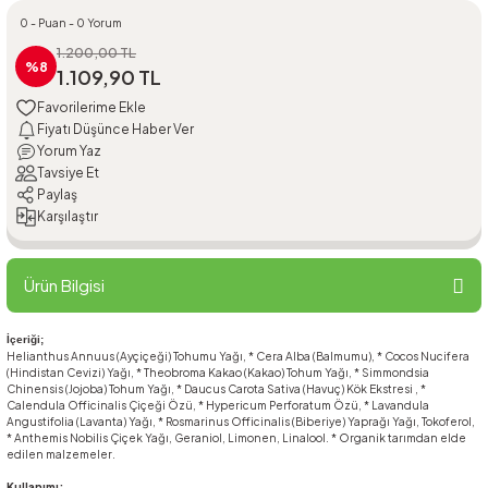
0 - Puan - 0 Yorum
1.200,00 TL
%8
1.109,90 TL
Fiyatı Düşünce Haber Ver
Yorum Yaz
Tavsiye Et
Paylaş
Karşılaştır
Ürün Bilgisi
İçeriği;
Helianthus Annuus (Ayçiçeği) Tohumu Yağı, * Cera Alba (Balmumu), * Cocos Nucifera
(Hindistan Cevizi) Yağı, * Theobroma Kakao (Kakao) Tohum Yağı, * Simmondsia
Chinensis (Jojoba) Tohum Yağı, * Daucus Carota Sativa (Havuç) Kök Ekstresi , *
Calendula Officinalis Çiçeği Özü, * Hypericum Perforatum Özü, * Lavandula
Angustifolia (Lavanta) Yağı, * Rosmarinus Officinalis (Biberiye) Yaprağı Yağı, Tokoferol,
* Anthemis Nobilis Çiçek Yağı, Geraniol, Limonen, Linalool. * Organik tarımdan elde
edilen malzemeler.
Kullanımı;