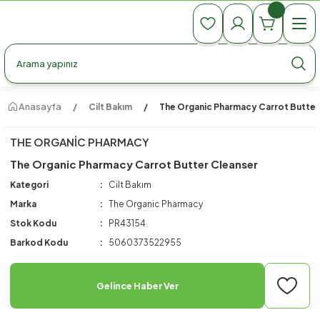
990 TL Üzeri Ücretsiz Kargo
990 TL Üzeri Ücretsiz Kargo
990 TL Üzeri Ücretsiz Kargo
Anasayfa
Cilt Bakım
The Organic Pharmacy Carrot Butter
THE ORGANIC PHARMACY
The Organic Pharmacy Carrot Butter Cleanser
Kategori
Cilt Bakım
Marka
The Organic Pharmacy
Stok Kodu
PR43154
Barkod Kodu
5060373522955
Gelince Haber Ver