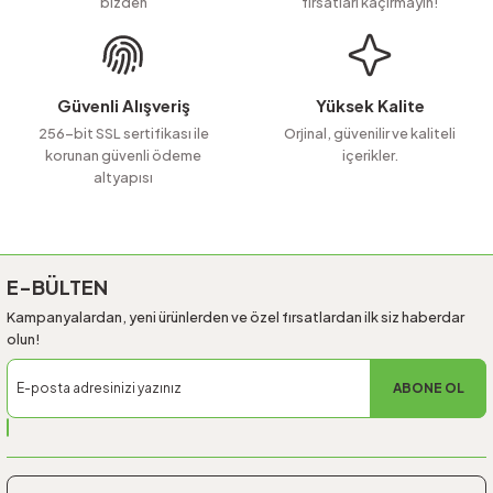
bizden
fırsatları kaçırmayın!
Ürün bilgilerinde hatalar bulunuyor.
Ürün fiyatı diğer sitelerden daha pahalı.
Bu ürüne benzer farklı alternatifler olmalı.
Güvenli Alışveriş
Yüksek Kalite
256-bit SSL sertifikası ile
Orjinal, güvenilir ve kaliteli
korunan güvenli ödeme
içerikler.
altyapısı
Gönder
E-BÜLTEN
Kampanyalardan, yeni ürünlerden ve özel fırsatlardan ilk siz haberdar
olun!
ABONE OL