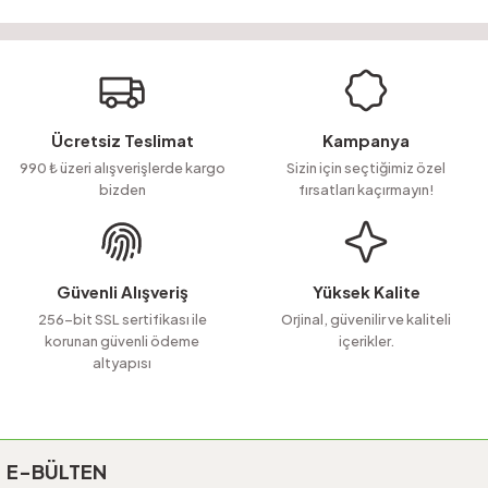
Bu ürünün fiyat bilgisi, resim, ürün açıklamalarında ve diğer konularda
yetersiz gördüğünüz noktaları öneri formunu kullanarak tarafımıza
Soru Sor
iletebilirsiniz.
Görüş ve önerileriniz için teşekkür ederiz.
Ürün resmi kalitesiz, bozuk veya görüntülenemiyor.
Ücretsiz Teslimat
Kampanya
Ürün açıklamasında eksik bilgiler bulunuyor.
990 ₺ üzeri alışverişlerde kargo
Sizin için seçtiğimiz özel
bizden
fırsatları kaçırmayın!
Ürün bilgilerinde hatalar bulunuyor.
Ürün fiyatı diğer sitelerden daha pahalı.
Bu ürüne benzer farklı alternatifler olmalı.
Güvenli Alışveriş
Yüksek Kalite
256-bit SSL sertifikası ile
Orjinal, güvenilir ve kaliteli
korunan güvenli ödeme
içerikler.
altyapısı
Gönder
E-BÜLTEN