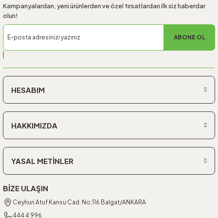
Kampanyalardan, yeni ürünlerden ve özel fırsatlardan ilk siz haberdar
olun!
ABONE OL
HESABIM
HAKKIMIZDA
YASAL METİNLER
BİZE ULAŞIN
Ceyhun Atuf Kansu Cad. No:116 Balgat/ANKARA
444 4 996