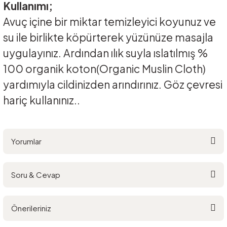
Kullanımı;
Avuç içine bir miktar temizleyici koyunuz ve
su ile birlikte köpürterek yüzünüze masajla
uygulayınız. Ardından ılık suyla ıslatılmış %
100 organik koton(Organic Muslin Cloth)
yardımıyla cildinizden arındırınız. Göz çevresi
hariç kullanınız..
Yorumlar
Soru & Cevap
Bu ürüne ilk yorumu siz yapın!
Önerileriniz
Yorum Yaz
Ürün hakkında henüz soru sorulmamış.