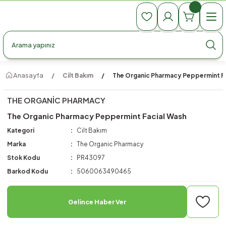
990 TL Üzeri Ücretsiz Kargo
990 TL Üzeri Ücretsiz Kargo
990 TL Üzeri Ücretsiz Kargo
Anasayfa
Cilt Bakım
The Organic Pharmacy Peppermint F
THE ORGANIC PHARMACY
The Organic Pharmacy Peppermint Facial Wash
Kategori
Cilt Bakım
Marka
The Organic Pharmacy
Stok Kodu
PR43097
Barkod Kodu
5060063490465
Gelince Haber Ver