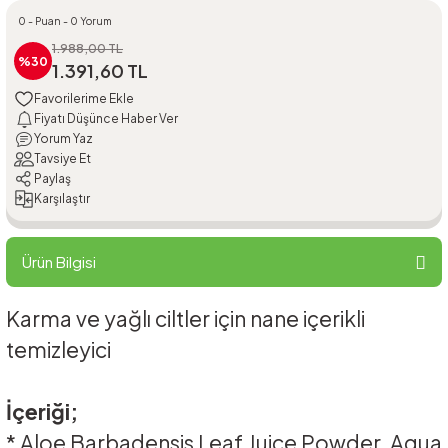
0 - Puan - 0 Yorum
1.988,00 TL
%30
1.391,60 TL
Fiyatı Düşünce Haber Ver
Yorum Yaz
Tavsiye Et
Paylaş
Karşılaştır
Ürün Bilgisi
Karma ve yağlı ciltler için nane içerikli
temizleyici
İçeriği;
* Aloe Barbadensis Leaf Juice Powder, Aqua