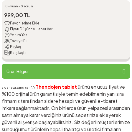
0 - Puan - 0 Yorum
999,00 TL
Fiyatı Düşünce Haber Ver
Yorum Yaz
Tavsiye Et
Paylaş
Karşılaştır
Ürün Bilgisi
Thendojen tablet
ürünü en ucuz fiyat ve
a,geneva,sans-serif;">
%100 orijinal ürün garantisiyle temin edebilmenin yanı sıra
firmamız tarafından sizlere hesaplı ve güvenli e-ticaret
imkanı sağlanmaktadır. On binlerce ürün yelpazesi arasından
satın almaya karar verdiğiniz ürünü sepetinize ekleyerek
güvenli alışverişe başlayabilirsiniz. Siz değerli müşterilerimize
sunduğumuz ürünlerin hepsi ithalatçı ve üretici firmaların