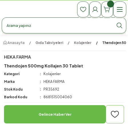
990 TL Üzeri Ücretsiz Kargo
990 TL Üzeri Ücretsiz Kargo
990 TL Üzeri Ücretsiz Kargo
Anasayfa
Gıda Takviyeleri
Kolajenler
Thendojen 500
HEKA FARMA
Thendojen 500mg Kollajen 30 Tablet
Kategori
Kolajenler
Marka
HEKA FARMA
Stok Kodu
PR35692
Barkod Kodu
8681515004060
Gelince Haber Ver