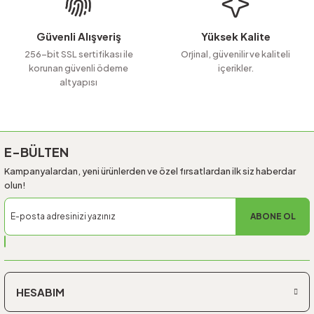
Bu ürüne benzer farklı alternatifler olmalı.
Güvenli Alışveriş
Yüksek Kalite
256-bit SSL sertifikası ile
Orjinal, güvenilir ve kaliteli
korunan güvenli ödeme
içerikler.
altyapısı
Gönder
E-BÜLTEN
Kampanyalardan, yeni ürünlerden ve özel fırsatlardan ilk siz haberdar
olun!
ABONE OL
HESABIM