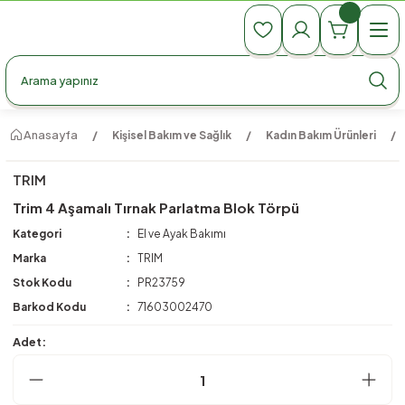
990 TL Üzeri Ücretsiz Kargo
990 TL Üzeri Ücretsiz Kargo
990 TL Üzeri Ücretsiz Kargo
Anasayfa
Kişisel Bakım ve Sağlık
Kadın Bakım Ürünleri
TRIM
Trim 4 Aşamalı Tırnak Parlatma Blok Törpü
Kategori
El ve Ayak Bakımı
Marka
TRIM
Stok Kodu
PR23759
Barkod Kodu
71603002470
Adet: