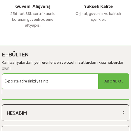
Güvenli Alışveriş
Yüksek Kalite
256-bit SSL sertifikası ile
Orjinal, güvenilir ve kaliteli
korunan güvenli ödeme
içerikler.
altyapısı
Gönder
E-BÜLTEN
Kampanyalardan, yeni ürünlerden ve özel fırsatlardan ilk siz haberdar
olun!
ABONE OL
HESABIM