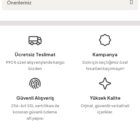
Önerileriniz
Yorum Yaz
Ürün hakkında henüz soru sorulmamış.
Bu ürünün fiyat bilgisi, resim, ürün açıklamalarında ve diğer konularda
yetersiz gördüğünüz noktaları öneri formunu kullanarak tarafımıza
Soru Sor
iletebilirsiniz.
Görüş ve önerileriniz için teşekkür ederiz.
Ürün resmi kalitesiz, bozuk veya görüntülenemiyor.
Ücretsiz Teslimat
Kampanya
Ürün açıklamasında eksik bilgiler bulunuyor.
990 ₺ üzeri alışverişlerde kargo
Sizin için seçtiğimiz özel
bizden
fırsatları kaçırmayın!
Ürün bilgilerinde hatalar bulunuyor.
Ürün fiyatı diğer sitelerden daha pahalı.
Bu ürüne benzer farklı alternatifler olmalı.
Güvenli Alışveriş
Yüksek Kalite
256-bit SSL sertifikası ile
Orjinal, güvenilir ve kaliteli
korunan güvenli ödeme
içerikler.
altyapısı
Gönder