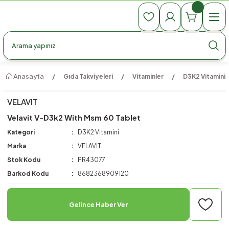
990 TL Üzeri Ücretsiz Kargo
990 TL Üzeri Ücretsiz Kargo
990 TL Üzeri Ücretsiz Kargo
Anasayfa
Gıda Takviyeleri
Vitaminler
D3K2 Vitamini
VELAVIT
Velavit V-D3k2 With Msm 60 Tablet
Kategori
D3K2 Vitamini
Marka
VELAVIT
Stok Kodu
PR43077
Barkod Kodu
8682368909120
Gelince Haber Ver