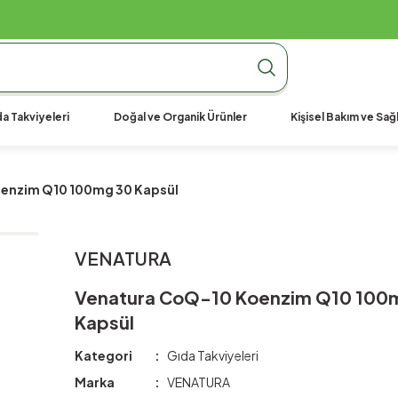
990 TL Üzeri Ücretsiz Kargo
990 TL Üzeri Ücretsiz Kargo
990 TL Üzeri Ücretsiz Kargo
a Takviyeleri
Doğal ve Organik Ürünler
Kişisel Bakım ve Sağl
enzim Q10 100mg 30 Kapsül
VENATURA
Venatura CoQ-10 Koenzim Q10 100
Kapsül
Kategori
Gıda Takviyeleri
Marka
VENATURA