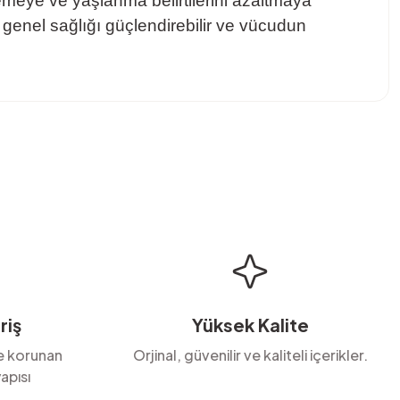
meye ve yaşlanma belirtilerini azaltmaya
, genel sağlığı güçlendirebilir ve vücudun
bilirsiniz.
riş
Yüksek Kalite
le korunan
Orjinal, güvenilir ve kaliteli içerikler.
apısı