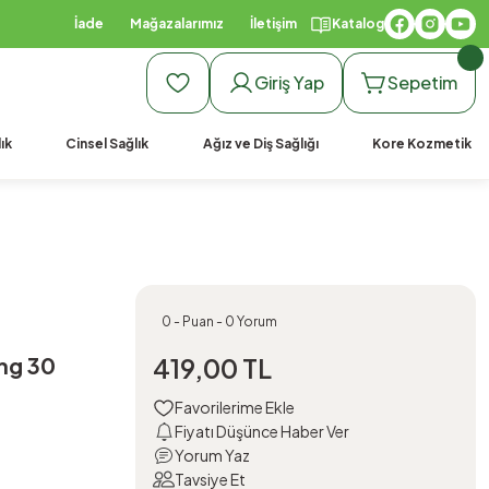
İade
Mağazalarımız
İletişim
Katalog
Giriş Yap
Sepetim
ık
Cinsel Sağlık
Ağız ve Diş Sağlığı
Kore Kozmetik
0 - Puan - 0 Yorum
mg 30
419,00 TL
Fiyatı Düşünce Haber Ver
Yorum Yaz
Tavsiye Et