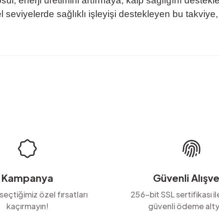
enerji üretimini artırmaya, kalp sağlığını destekle
el seviyelerde sağlıklı işleyişi destekleyen bu takviye
rda yetersiz gördüğünüz noktaları öneri formunu kullanarak tarafımıza ilete
Ürün hakkında henüz soru sorulmamış.
Bu ürüne ilk yorumu siz yapın!
Yorum Yaz
Soru Sor
Kampanya
Güvenli Alışve
 seçtiğimiz özel fırsatları
256-bit SSL sertifikası i
kaçırmayın!
güvenli ödeme alty
Gönder