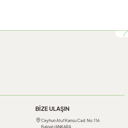
BİZE ULAŞIN
Ceyhun Atuf Kansu Cad. No:116
Balgat/ANKARA