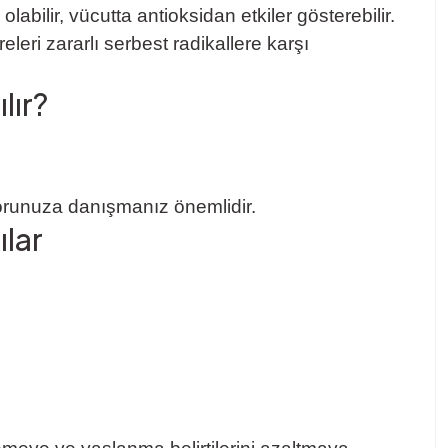
abilir, vücutta antioksidan etkiler gösterebilir.
eri zararlı serbest radikallere karşı
lır?
orunuza danışmanız önemlidir.
ılar