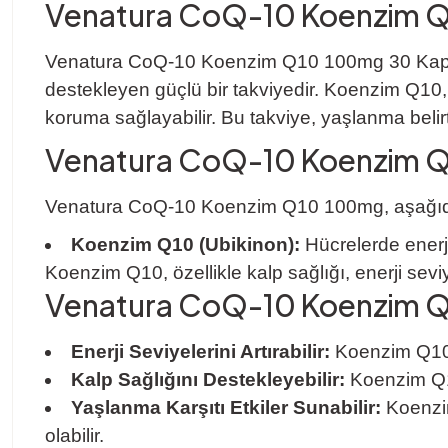
Venatura CoQ-10 Koenzim Q
Venatura CoQ-10 Koenzim Q10 100mg 30 Kapsül, 
destekleyen güçlü bir takviyedir. Koenzim Q10, özel
koruma sağlayabilir. Bu takviye, yaşlanma belirti
Venatura CoQ-10 Koenzim Q1
Venatura CoQ-10 Koenzim Q10 100mg, aşağıdaki
Koenzim Q10 (Ubikinon):
Hücrelerde enerji
Koenzim Q10, özellikle kalp sağlığı, enerji seviy
Venatura CoQ-10 Koenzim Q1
Enerji Seviyelerini Artırabilir:
Koenzim Q10, h
Kalp Sağlığını Destekleyebilir:
Koenzim Q10,
Yaşlanma Karşıtı Etkiler Sunabilir:
Koenzim
olabilir.