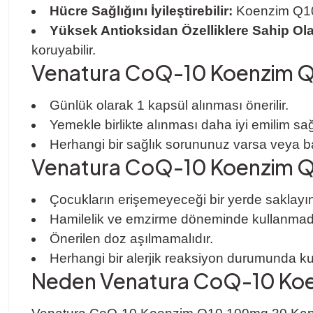
Hücre Sağlığını İyileştirebilir:
Koenzim Q10, h
Yüksek Antioksidan Özelliklere Sahip Olab
koruyabilir.
Venatura CoQ-10 Koenzim Q10
Günlük olarak 1 kapsül alınması önerilir.
Yemekle birlikte alınması daha iyi emilim sağl
Herhangi bir sağlık sorununuz varsa veya b
Venatura CoQ-10 Koenzim Q10 
Çocukların erişemeyeceği bir yerde saklayın
Hamilelik ve emzirme döneminde kullanmad
Önerilen doz aşılmamalıdır.
Herhangi bir alerjik reaksiyon durumunda k
Neden Venatura CoQ-10 Ko