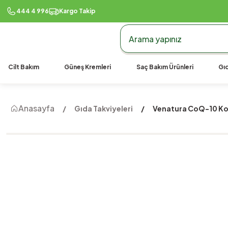
444 4 996
Kargo Takip
Cilt Bakım
Güneş Kremleri
Saç Bakım Ürünleri
Gıd
Anasayfa
Gıda Takviyeleri
Venatura CoQ-10 Ko