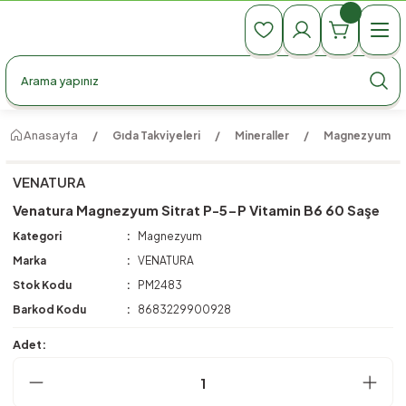
990 TL Üzeri Ücretsiz Kargo
990 TL Üzeri Ücretsiz Kargo
990 TL Üzeri Ücretsiz Kargo
Anasayfa
Gıda Takviyeleri
Mineraller
Magnezyum
VENATURA
Venatura Magnezyum Sitrat P-5-P Vitamin B6 60 Saşe
Kategori
Magnezyum
Marka
VENATURA
Stok Kodu
PM2483
Barkod Kodu
8683229900928
Adet: