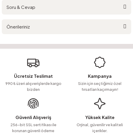
Soru & Cevap
Bu ürüne ilk yorumu siz yapın!
Önerileriniz
Yorum Yaz
Ürün hakkında henüz soru sorulmamış.
Bu ürünün fiyat bilgisi, resim, ürün açıklamalarında ve diğer konularda
yetersiz gördüğünüz noktaları öneri formunu kullanarak tarafımıza
Soru Sor
iletebilirsiniz.
Görüş ve önerileriniz için teşekkür ederiz.
Ürün resmi kalitesiz, bozuk veya görüntülenemiyor.
Ücretsiz Teslimat
Kampanya
Ürün açıklamasında eksik bilgiler bulunuyor.
990 ₺ üzeri alışverişlerde kargo
Sizin için seçtiğimiz özel
bizden
fırsatları kaçırmayın!
Ürün bilgilerinde hatalar bulunuyor.
Ürün fiyatı diğer sitelerden daha pahalı.
Bu ürüne benzer farklı alternatifler olmalı.
Güvenli Alışveriş
Yüksek Kalite
256-bit SSL sertifikası ile
Orjinal, güvenilir ve kaliteli
korunan güvenli ödeme
içerikler.