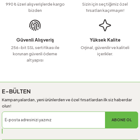
Ürün açıklamasında eksik bilgiler bulunuyor.
990 ₺ üzeri alışverişlerde kargo
Sizin için seçtiğimiz özel
bizden
fırsatları kaçırmayın!
Ürün bilgilerinde hatalar bulunuyor.
Ürün fiyatı diğer sitelerden daha pahalı.
Bu ürüne benzer farklı alternatifler olmalı.
Güvenli Alışveriş
Yüksek Kalite
256-bit SSL sertifikası ile
Orjinal, güvenilir ve kaliteli
korunan güvenli ödeme
içerikler.
altyapısı
Gönder
E-BÜLTEN
Kampanyalardan, yeni ürünlerden ve özel fırsatlardan ilk siz haberdar
olun!
ABONE OL