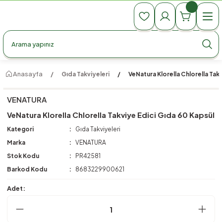
990 TL Üzeri Ücretsiz Kargo
990 TL Üzeri Ücretsiz Kargo
990 TL Üzeri Ücretsiz Kargo
Anasayfa
Gıda Takviyeleri
VeNatura Klorella Chlorella Tak
VENATURA
VeNatura Klorella Chlorella Takviye Edici Gıda 60 Kapsül
Kategori
Gıda Takviyeleri
Marka
VENATURA
Stok Kodu
PR42581
Barkod Kodu
8683229900621
Adet: