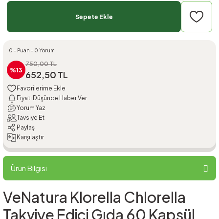
Sepete Ekle
0 - Puan - 0 Yorum
750,00 TL
%13
652,50 TL
Fiyatı Düşünce Haber Ver
Yorum Yaz
Tavsiye Et
Paylaş
Karşılaştır
Ürün Bilgisi
VeNatura Klorella Chlorella
Takviye Edici Gıda 60 Kapsül