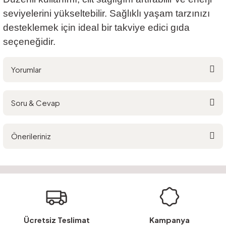
seviyelerini yükseltebilir. Sağlıklı yaşam tarzınızı
desteklemek için ideal bir takviye edici gıda
seçeneğidir.
Yorumlar
Soru & Cevap
Bu ürüne ilk yorumu siz yapın!
Önerileriniz
Yorum Yaz
Ürün hakkında henüz soru sorulmamış.
Bu ürünün fiyat bilgisi, resim, ürün açıklamalarında ve diğer konularda
yetersiz gördüğünüz noktaları öneri formunu kullanarak tarafımıza
Soru Sor
iletebilirsiniz.
Görüş ve önerileriniz için teşekkür ederiz.
Ürün resmi kalitesiz, bozuk veya görüntülenemiyor.
Ücretsiz Teslimat
Kampanya