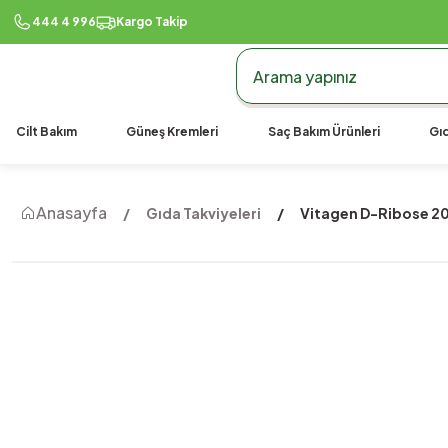
444 4 996
Kargo Takip
Cilt Bakım
Güneş Kremleri
Saç Bakım Ürünleri
Gıd
Anasayfa
Gıda Takviyeleri
Vitagen D-Ribose 2