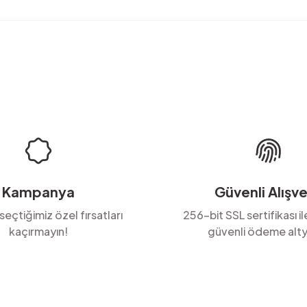
rda yetersiz gördüğünüz noktaları öneri formunu kullanarak tarafımıza ilete
Ürün hakkında henüz soru sorulmamış.
Bu ürüne ilk yorumu siz yapın!
Yorum Yaz
Soru Sor
Kampanya
Güvenli Alışve
 seçtiğimiz özel fırsatları
256-bit SSL sertifikası i
kaçırmayın!
güvenli ödeme alty
Gönder