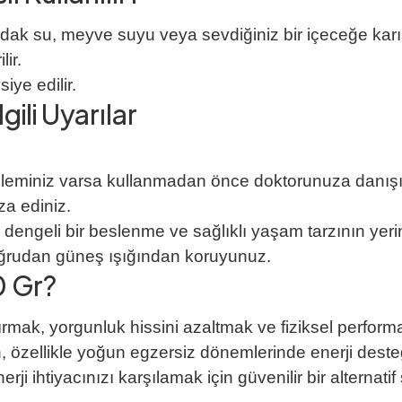
dak su, meyve suyu veya sevdiğiniz bir içeceğe karıştı
ir.
iye edilir.
ili Uyarılar
bleminiz varsa kullanmadan önce doktorunuza danışı
a ediniz.
, dengeli bir beslenme ve sağlıklı yaşam tarzının ye
oğrudan güneş ışığından koruyunuz.
0 Gr?
tırmak, yorgunluk hissini azaltmak ve fiziksel perfo
ün, özellikle yoğun egzersiz dönemlerinde enerji des
rji ihtiyacınızı karşılamak için güvenilir bir alternatif