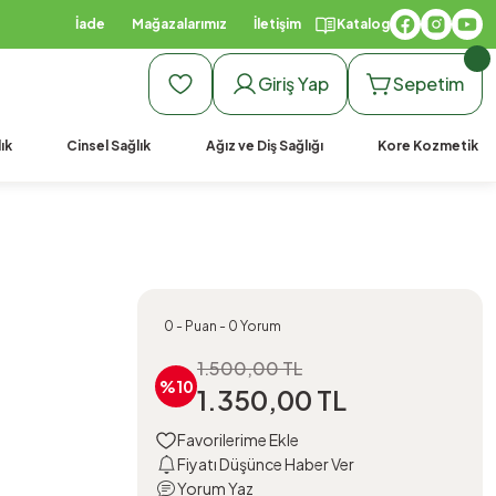
İade
Mağazalarımız
İletişim
Katalog
Giriş Yap
Sepetim
ık
Cinsel Sağlık
Ağız ve Diş Sağlığı
Kore Kozmetik
0 - Puan - 0 Yorum
1.500,00 TL
%10
1.350,00 TL
Fiyatı Düşünce Haber Ver
Yorum Yaz