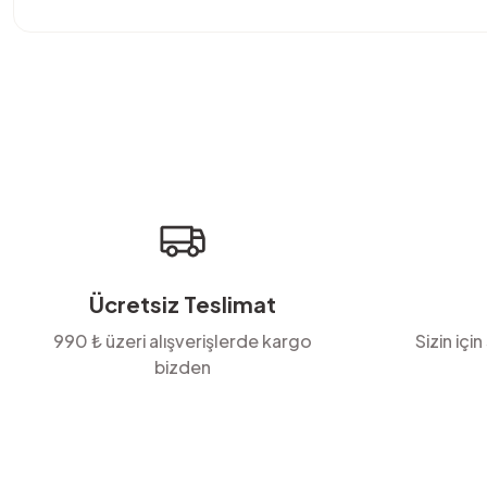
Bu ürünün fiyat bilgisi, resim, ürün açıklamalarında ve diğer konula
Görüş ve önerileriniz için teşekkür ederiz.
Ürün resmi kalitesiz, bozuk veya görüntülenemiyor.
Ürün açıklamasında eksik bilgiler bulunuyor.
Ürün bilgilerinde hatalar bulunuyor.
Ürün fiyatı diğer sitelerden daha pahalı.
Bu ürüne benzer farklı alternatifler olmalı.
Ücretsiz Teslimat
990 ₺ üzeri alışverişlerde kargo
Sizin için
bizden