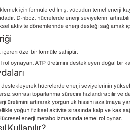
klemek için formüle edilmiş, vücudun temel enerji ka
dır. D-riboz, hücrelerde enerji seviyelerini artırabilir
iksel aktivite dönemlerinde enerji desteği sağlamak içi
iği
içeren özel bir formüle sahiptir:
l rol oynayan, ATP üretimini destekleyen doğal bir ka
daları
 destekleyerek hücrelerde enerji seviyelerinin yüksel
siz sonrası toparlanma sürecini hızlandırabilir ve dayan
ji üretimini artırarak yorgunluk hissini azaltmaya yard
likle yoğun fiziksel aktivite sırasında kalp ve kas sa
ücresel enerji metabolizmasında temel rol oynar.
 Kullanılır?