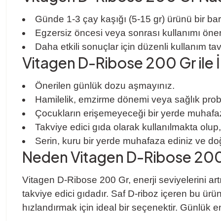
Günde 1-3 çay kaşığı (5-15 gr) ürünü bir bar
Egzersiz öncesi veya sonrası kullanımı öneril
Daha etkili sonuçlar için düzenli kullanım tavs
Vitagen D-Ribose 200 Gr ile İlg
Önerilen günlük dozu aşmayınız.
Hamilelik, emzirme dönemi veya sağlık pro
Çocukların erişemeyeceği bir yerde muhafaz
Takviye edici gıda olarak kullanılmakta olup
Serin, kuru bir yerde muhafaza ediniz ve d
Neden Vitagen D-Ribose 20
Vitagen D-Ribose 200 Gr, enerji seviyelerini ar
takviye edici gıdadır. Saf D-riboz içeren bu ür
hızlandırmak için ideal bir seçenektir. Günlük ene