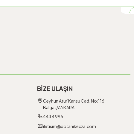
BİZE ULAŞIN
Ceyhun Atuf Kansu Cad. No:116
Balgat/ANKARA
444 4 996
iletisim@botanikecza.com