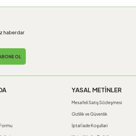
iz haberdar
ABONE OL
DA
YASAL METİNLER
Mesafeli Satış Sözleşmesi
Gizlilik ve Güvenlik
m Formu
İptal İade Koşullari