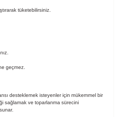
rarak tüketebilirsiniz.
nız.
rine geçmez.
rmansı desteklemek isteyenler için mükemmel bir
teği sağlamak ve toparlanma sürecini
 sunar.