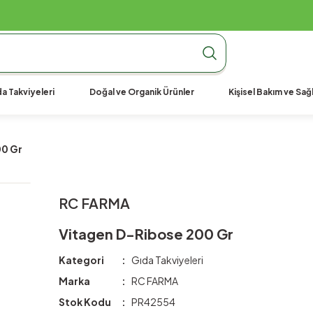
990 TL Üzeri Ücretsiz Kargo
990 TL Üzeri Ücretsiz Kargo
990 TL Üzeri Ücretsiz Kargo
a Takviyeleri
Doğal ve Organik Ürünler
Kişisel Bakım ve Sağl
00 Gr
RC FARMA
Vitagen D-Ribose 200 Gr
Kategori
Gıda Takviyeleri
Marka
RC FARMA
Stok Kodu
PR42554