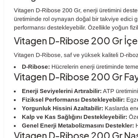
Vitagen D-Ribose 200 Gr, enerji üretimini deste
üretiminde rol oynayan doğal bir takviye edici gıda
performansı destekleyebilir. Özellikle yoğun fiz
Vitagen D-Ribose 200 Gr İçer
Vitagen D-Ribose, saf ve yüksek kaliteli D-riboz 
D-Ribose:
Hücrelerin enerji üretiminde teme
Vitagen D-Ribose 200 Gr Fay
Enerji Seviyelerini Artırabilir:
ATP üretimini
Fiziksel Performansı Destekleyebilir:
Egzer
Yorgunluk Hissini Azaltabilir:
Kaslarda ener
Kalp ve Kas Sağlığını Destekleyebilir:
Özel
Genel Enerji Metabolizmasını Destekler:
H
Vitagen D-Ribose 200 Gr Nasıl