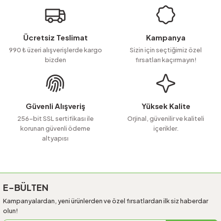
Görüş ve önerileriniz için teşekkür ederiz.
Ürün resmi kalitesiz, bozuk veya görüntülenemiyor.
Ücretsiz Teslimat
Kampanya
Ürün açıklamasında eksik bilgiler bulunuyor.
990 ₺ üzeri alışverişlerde kargo
Sizin için seçtiğimiz özel
bizden
fırsatları kaçırmayın!
Ürün bilgilerinde hatalar bulunuyor.
Ürün fiyatı diğer sitelerden daha pahalı.
Bu ürüne benzer farklı alternatifler olmalı.
Güvenli Alışveriş
Yüksek Kalite
256-bit SSL sertifikası ile
Orjinal, güvenilir ve kaliteli
korunan güvenli ödeme
içerikler.
altyapısı
Gönder
E-BÜLTEN
Kampanyalardan, yeni ürünlerden ve özel fırsatlardan ilk siz haberdar
olun!