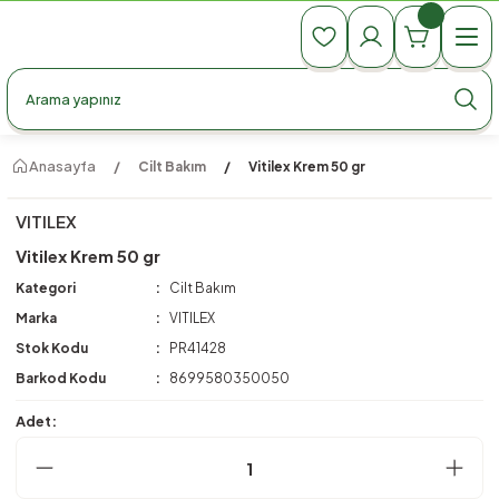
990 TL Üzeri Ücretsiz Kargo
990 TL Üzeri Ücretsiz Kargo
990 TL Üzeri Ücretsiz Kargo
Anasayfa
Cilt Bakım
Vitilex Krem 50 gr
VITILEX
Vitilex Krem 50 gr
Kategori
Cilt Bakım
Marka
VITILEX
Stok Kodu
PR41428
Barkod Kodu
8699580350050
Adet: