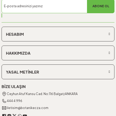
ABONE OL
HESABIM
HAKKIMIZDA
YASAL METİNLER
BİZE ULAŞIN
Ceyhun Atuf Kansu Cad. No:116 Balgat/ANKARA
444 4 996
iletisim@botanikecza.com