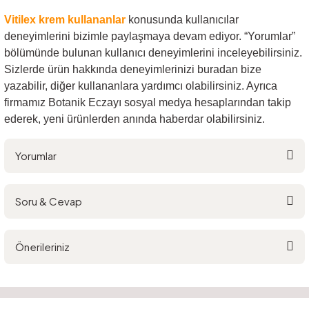
Vitilex krem
kullananlar
konusunda kullanıcılar
deneyimlerini bizimle paylaşmaya devam ediyor. “Yorumlar”
bölümünde bulunan kullanıcı deneyimlerini inceleyebilirsiniz.
Sizlerde ürün hakkında deneyimlerinizi buradan bize
yazabilir, diğer kullananlara yardımcı olabilirsiniz. Ayrıca
firmamız Botanik Eczayı sosyal medya hesaplarından takip
ederek, yeni ürünlerden anında haberdar olabilirsiniz.
Yorumlar
Soru & Cevap
Bu ürüne ilk yorumu siz yapın!
Önerileriniz
Yorum Yaz
Ürün hakkında henüz soru sorulmamış.
Bu ürünün fiyat bilgisi, resim, ürün açıklamalarında ve diğer konularda
yetersiz gördüğünüz noktaları öneri formunu kullanarak tarafımıza
Soru Sor
iletebilirsiniz.