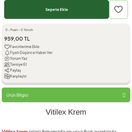
Sepete Ekle
0 - Puan - 0 Yorum
959,00 TL
Fiyatı Düşünce Haber Ver
Yorum Yaz
Tavsiye Et
Paylaş
Karşılaştır
Ürün Bilgisi
Vitilex Krem
Vitilex krem
ürünü firmamızda en ucuz fiyat avantajıyla