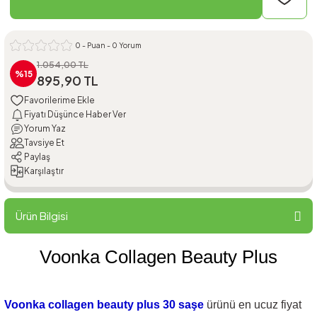
0 - Puan - 0 Yorum
1.054,00 TL
%15
895,90 TL
Fiyatı Düşünce Haber Ver
Yorum Yaz
Tavsiye Et
Paylaş
Karşılaştır
Ürün Bilgisi
Voonka Collagen Beauty Plus
Voonka collagen beauty plus 30 saşe
ürünü en ucuz fiyat