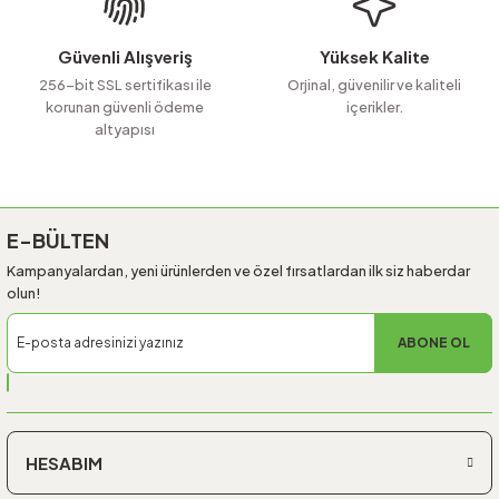
Bu ürüne benzer farklı alternatifler olmalı.
Güvenli Alışveriş
Yüksek Kalite
256-bit SSL sertifikası ile
Orjinal, güvenilir ve kaliteli
korunan güvenli ödeme
içerikler.
altyapısı
Gönder
E-BÜLTEN
Kampanyalardan, yeni ürünlerden ve özel fırsatlardan ilk siz haberdar
olun!
ABONE OL
HESABIM