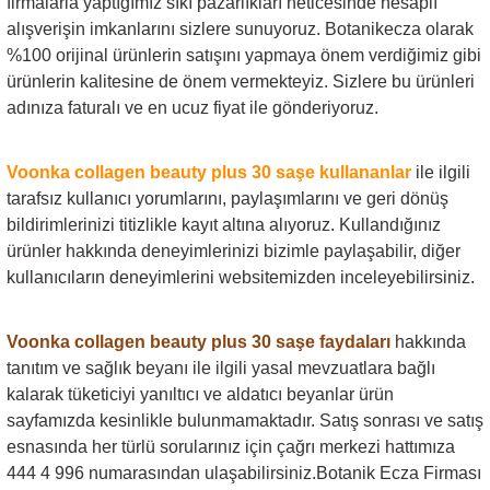
firmalarla yaptığımız sıkı pazarlıkları neticesinde hesaplı
alışverişin imkanlarını sizlere sunuyoruz. Botanikecza olarak
%100 orijinal ürünlerin satışını yapmaya önem verdiğimiz gibi
ürünlerin kalitesine de önem vermekteyiz. Sizlere bu ürünleri
adınıza faturalı ve en ucuz fiyat ile gönderiyoruz.
Voonka collagen beauty plus 30 saşe
kullananlar
ile ilgili
tarafsız kullanıcı yorumlarını, paylaşımlarını ve geri dönüş
bildirimlerinizi titizlikle kayıt altına alıyoruz. Kullandığınız
ürünler hakkında deneyimlerinizi bizimle paylaşabilir, diğer
kullanıcıların deneyimlerini websitemizden inceleyebilirsiniz.
Voonka collagen beauty plus 30 saşe
faydaları
hakkında
tanıtım ve sağlık beyanı ile ilgili yasal mevzuatlara bağlı
kalarak tüketiciyi yanıltıcı ve aldatıcı beyanlar ürün
sayfamızda kesinlikle bulunmamaktadır. Satış sonrası ve satış
esnasında her türlü sorularınız için çağrı merkezi hattımıza
444 4 996 numarasından ulaşabilirsiniz.Botanik Ecza Firması