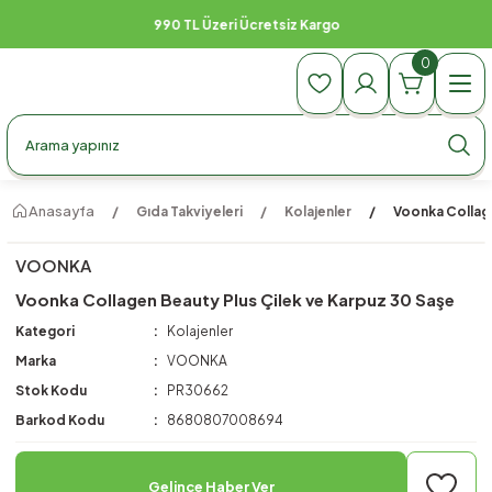
990 TL Üzeri Ücretsiz Kargo
0
Anasayfa
Gıda Takviyeleri
Kolajenler
Voonka Collage
VOONKA
Voonka Collagen Beauty Plus Çilek ve Karpuz 30 Saşe
Kategori
Kolajenler
Marka
VOONKA
Stok Kodu
PR30662
Barkod Kodu
8680807008694
Gelince Haber Ver