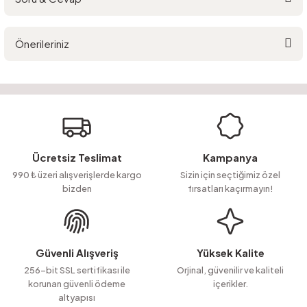
Bu ürüne ilk yorumu siz yapın!
Önerileriniz
Yorum Yaz
Ürün hakkında henüz soru sorulmamış.
Bu ürünün fiyat bilgisi, resim, ürün açıklamalarında ve diğer konularda
yetersiz gördüğünüz noktaları öneri formunu kullanarak tarafımıza
Soru Sor
iletebilirsiniz.
Görüş ve önerileriniz için teşekkür ederiz.
Ürün resmi kalitesiz, bozuk veya görüntülenemiyor.
Ücretsiz Teslimat
Kampanya
Ürün açıklamasında eksik bilgiler bulunuyor.
990 ₺ üzeri alışverişlerde kargo
Sizin için seçtiğimiz özel
bizden
fırsatları kaçırmayın!
Ürün bilgilerinde hatalar bulunuyor.
Ürün fiyatı diğer sitelerden daha pahalı.
Bu ürüne benzer farklı alternatifler olmalı.
Güvenli Alışveriş
Yüksek Kalite
256-bit SSL sertifikası ile
Orjinal, güvenilir ve kaliteli
korunan güvenli ödeme
içerikler.
altyapısı