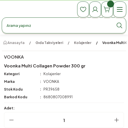
990 TL Üzeri Ücretsiz Kargo
990 TL Üzeri Ücretsiz Kargo
990 TL Üzeri Ücretsiz Kargo
Anasayfa
Gıda Takviyeleri
Kolajenler
Voonka Multi 
VOONKA
Voonka Multi Collagen Powder 300 gr
Kategori
Kolajenler
Marka
VOONKA
Stok Kodu
PR39658
Barkod Kodu
8680807008991
Adet: