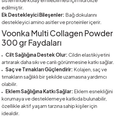
sisteminde kolay emilebilmesi için hidrolize
edilmiştir.
Ek Destekleyici Bileşenler:
Bağ dokularını
destekleyici amino asitler ve proteinler içerir.
Voonka Multi Collagen Powder
300 gr Faydaları
Cilt Sağlığına Destek Olur:
Cildin elastikiyetini
artırarak daha sıkı ve canlı görünmesine katkı sağlar.
Saç ve Tırnakları Güçlendirir:
Kolajen, saç ve
tırnakların sağlıklı bir şekilde uzamasına yardımcı
olabilir.
Eklem Sağlığına Katkı Sağlar:
Eklem esnekliğini
korumaya ve desteklemeye katkıda bulunabilir,
özellikle aktif yaşam tarzına sahip kişiler için
idealdir.