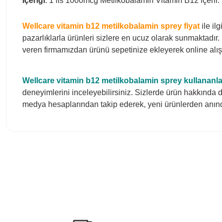
İçeriği
: 1 fıs 1000mcg Metilkobalamin Vitamin B12 içerir.
Wellcare vitamin b12 metilkobalamin sprey fiyat
ile il
pazarlıklarla ürünleri sizlere en ucuz olarak sunmaktadı
veren firmamızdan ürünü sepetinize ekleyerek online alışv
Wellcare vitamin b12 metilkobalamin sprey
kullananla
deneyimlerini inceleyebilirsiniz. Sizlerde ürün hakkında d
medya hesaplarından takip ederek, yeni ürünlerden anında
Bu ürünün fiyat bilgisi, resim, ürün açıklamalarında ve diğer konula
Görüş ve önerileriniz için teşekkür ederiz.
Ürün resmi kalitesiz, bozuk veya görüntülenemiyor.
Ürün açıklamasında eksik bilgiler bulunuyor.
Ürün bilgilerinde hatalar bulunuyor.
Ürün fiyatı diğer sitelerden daha pahalı.