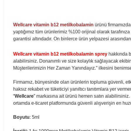
Wellcare vitamin b12 metilkobalamin
ürünü firmamızda e
yaptığımız tüm ürünlerimiz %100 orijinal olarak tarafınıza 
garantisi altındadır. On binlerce ürün yelpazesi arasından
Wellcare vitamin b12 metilkobalamin sprey
hakkında bu
alabilirsiniz. Donanımlı ve size
kolaylık sağlayacak ekibi
Müşterilerimizin Her Zaman Yanındayız.” ilkesini beni
Firmamız, bünyesinde olan ürünlerin topluma güvenli, etki
haksız rekabet ve tüketiciyi yanıltıcı tanıtımlara yer ver
“
Wellcare
” markasına ait ürünü hemen satın alabilirsiniz.
ortamda e-ticaret platformunda güvenli alışverişin en hu
Boyutu
: 5ml