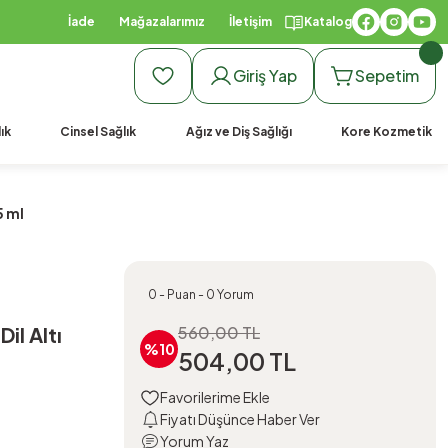
İade
Mağazalarımız
İletişim
Katalog
Giriş Yap
Sepetim
ık
Cinsel Sağlık
Ağız ve Diş Sağlığı
Kore Kozmetik
5 ml
0 - Puan - 0 Yorum
il Altı
560,00 TL
%10
504,00 TL
Fiyatı Düşünce Haber Ver
Yorum Yaz