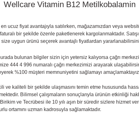
Wellcare Vitamin B12 Metilkobalamin
n ucuz fiyat avantajıyla satılırken, mağazamızdan veya websitem
faturalı bir şekilde özenle paketlenerek kargolanmaktadır. Satışını
 size uygun ürünü seçerek avantajlı fiyatlardan yararlanabilirsin
rada bulunan bilgiler sizin için yetersiz kalıyorsa çağrı merkez
mize 444 4 996 numaralı çağrı merkezimizi arayarak ulaşabilirsi
mseyerek %100 müşteri memnuniyetini sağlamayı amaçlamaktayız
li ve kaliteli bir şekilde ulaşmasını temin etme hususunda hassas
memektedir. Bilimsel çalışmaların sonuçlarıyla ürünün etkinliği ha
 Birikim ve Tecrübesi ile 10 yılı aşın bir süredir sizlere hizmet
zurlu ortamını uzman kadrosuyla sağlamaktadır.