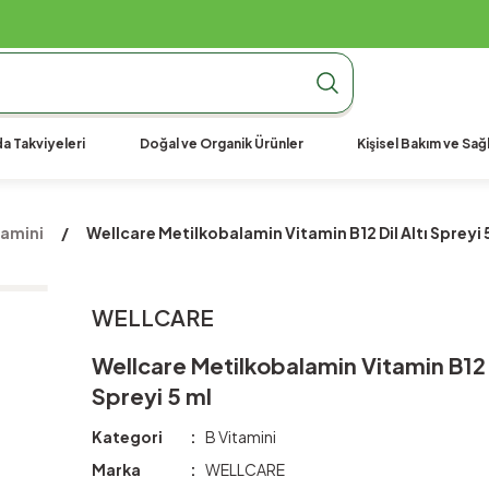
990 TL Üzeri Ücretsiz Kargo
990 TL Üzeri Ücretsiz Kargo
990 TL Üzeri Ücretsiz Kargo
a Takviyeleri
Doğal ve Organik Ürünler
Kişisel Bakım ve Sağl
tamini
Wellcare Metilkobalamin Vitamin B12 Dil Altı Spreyi 
WELLCARE
Wellcare Metilkobalamin Vitamin B12 D
Spreyi 5 ml
Kategori
B Vitamini
Marka
WELLCARE