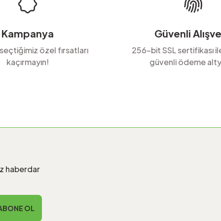
Kampanya
Güvenli Alışve
 seçtiğimiz özel fırsatları
256-bit SSL sertifikası i
kaçırmayın!
güvenli ödeme alty
Gönder
iz haberdar
ABONE OL