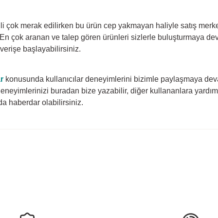
gili çok merak edilirken bu ürün cep yakmayan haliyle satış merke
r. En çok aranan ve talep gören ürünleri sizlerle buluşturmaya d
erişe başlayabilirsiniz.
r
konusunda kullanıcılar deneyimlerini bizimle paylaşmaya dev
eneyimlerinizi buradan bize yazabilir, diğer kullananlara yardımc
 haberdar olabilirsiniz.
rda yetersiz gördüğünüz noktaları öneri formunu kullanarak tarafımıza ilete
Ürün hakkında henüz soru sorulmamış.
Bu ürüne ilk yorumu siz yapın!
Yorum Yaz
Soru Sor