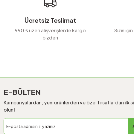
Bu ürüne benzer farklı alternatifler olmalı.
Ücretsiz Teslimat
990 ₺ üzeri alışverişlerde kargo
Sizin için
bizden
E-BÜLTEN
Kampanyalardan, yeni ürünlerden ve özel fırsatlardan ilk s
olun!