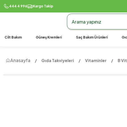
444 4 996
Kargo Takip
Cilt Bakım
Güneş Kremleri
Saç Bakım Ürünleri
Gıd
Anasayfa
Gıda Takviyeleri
Vitaminler
B Vi