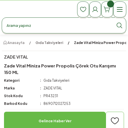
990 TL Üzeri Ücretsiz Kargo
990 TL Üzeri Ücretsiz Kargo
990 TL Üzeri Ücretsiz Kargo
Anasayfa
Gıda Takviyeleri
Zade Vital Miniza Power Propol
ZADE VITAL
Zade Vital Miniza Power Propolis Çörek Otu Karışımı
150 ML
Kategori
Gıda Takviyeleri
Marka
ZADE VITAL
Stok Kodu
PR43231
Barkod Kodu
8690712027253
Gelince Haber Ver