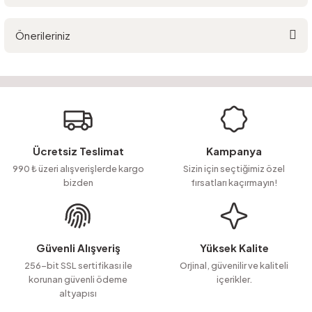
Bu ürüne ilk yorumu siz yapın!
Önerileriniz
Yorum Yaz
Ürün hakkında henüz soru sorulmamış.
Bu ürünün fiyat bilgisi, resim, ürün açıklamalarında ve diğer konularda
yetersiz gördüğünüz noktaları öneri formunu kullanarak tarafımıza
Soru Sor
iletebilirsiniz.
Görüş ve önerileriniz için teşekkür ederiz.
Ürün resmi kalitesiz, bozuk veya görüntülenemiyor.
Ücretsiz Teslimat
Kampanya
Ürün açıklamasında eksik bilgiler bulunuyor.
990 ₺ üzeri alışverişlerde kargo
Sizin için seçtiğimiz özel
bizden
fırsatları kaçırmayın!
Ürün bilgilerinde hatalar bulunuyor.
Ürün fiyatı diğer sitelerden daha pahalı.
Bu ürüne benzer farklı alternatifler olmalı.
Güvenli Alışveriş
Yüksek Kalite
256-bit SSL sertifikası ile
Orjinal, güvenilir ve kaliteli
korunan güvenli ödeme
içerikler.
altyapısı