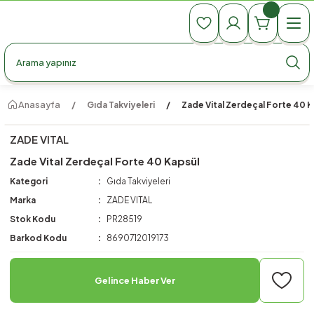
990 TL Üzeri Ücretsiz Kargo
990 TL Üzeri Ücretsiz Kargo
990 TL Üzeri Ücretsiz Kargo
Anasayfa
Gıda Takviyeleri
Zade Vital Zerdeçal Forte 40 K
ZADE VITAL
Zade Vital Zerdeçal Forte 40 Kapsül
Kategori
Gıda Takviyeleri
Marka
ZADE VITAL
Stok Kodu
PR28519
Barkod Kodu
8690712019173
Gelince Haber Ver