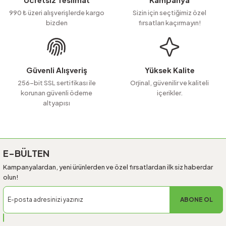
Ürün açıklamasında eksik bilgiler bulunuyor.
990 ₺ üzeri alışverişlerde kargo
Sizin için seçtiğimiz özel
bizden
fırsatları kaçırmayın!
Ürün bilgilerinde hatalar bulunuyor.
Ürün fiyatı diğer sitelerden daha pahalı.
Bu ürüne benzer farklı alternatifler olmalı.
Güvenli Alışveriş
Yüksek Kalite
256-bit SSL sertifikası ile
Orjinal, güvenilir ve kaliteli
korunan güvenli ödeme
içerikler.
altyapısı
Gönder
E-BÜLTEN
Kampanyalardan, yeni ürünlerden ve özel fırsatlardan ilk siz haberdar
olun!
ABONE OL