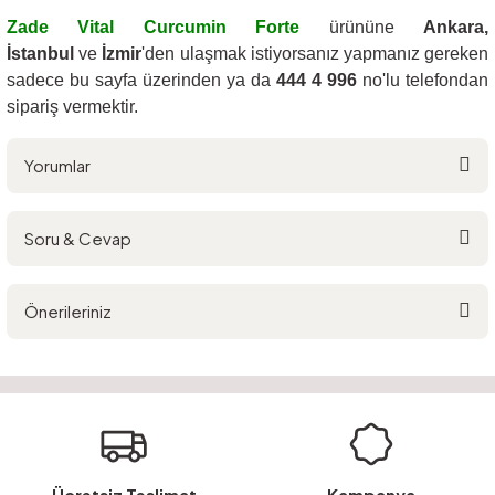
Zade Vital Curcumin Forte
ürününe
Ankara,
İstanbul
ve
İzmir
'den ulaşmak istiyorsanız yapmanız gereken
sadece bu sayfa üzerinden ya da
444 4 996
no'lu telefondan
sipariş vermektir.
Yorumlar
Soru & Cevap
Bu ürüne ilk yorumu siz yapın!
Önerileriniz
Yorum Yaz
Ürün hakkında henüz soru sorulmamış.
Bu ürünün fiyat bilgisi, resim, ürün açıklamalarında ve diğer konularda
yetersiz gördüğünüz noktaları öneri formunu kullanarak tarafımıza
Soru Sor
iletebilirsiniz.
Görüş ve önerileriniz için teşekkür ederiz.
Ürün resmi kalitesiz, bozuk veya görüntülenemiyor.
Ücretsiz Teslimat
Kampanya