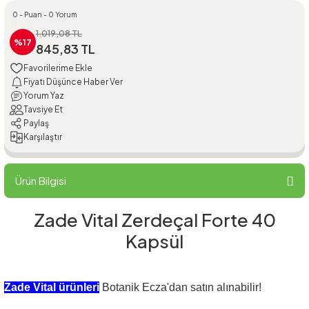
0 - Puan - 0 Yorum
1.019,08 TL
%17
845,83 TL
Fiyatı Düşünce Haber Ver
Yorum Yaz
Tavsiye Et
Paylaş
Karşılaştır
Ürün Bilgisi
Zade Vital Zerdeçal Forte 40
Kapsül
Zade Vital ürünleri
Botanik Ecza'dan satın alınabilir!