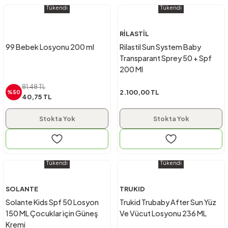
Tükendi
Tükendi
RİLASTİL
99 Bebek Losyonu 200 ml
Rilastil Sun System Baby
Transparant Sprey 50 + Spf
200 Ml
81,48 TL
2.100,00 TL
%50
40,75 TL
Stokta Yok
Stokta Yok
Tükendi
Tükendi
SOLANTE
TRUKID
Solante Kids Spf 50 Losyon
Trukid Trubaby After Sun Yüz
150 ML Çocuklar için Güneş
Ve Vücut Losyonu 236 ML
Kremi