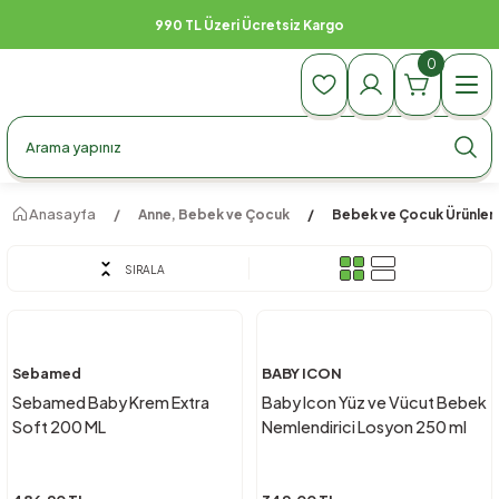
990 TL Üzeri Ücretsiz Kargo
0
Anasayfa
Anne, Bebek ve Çocuk
Bebek ve Çocuk Ürünleri
SIRALA
Sebamed
BABY ICON
Sebamed Baby Krem Extra
Baby Icon Yüz ve Vücut Bebek
Soft 200 ML
Nemlendirici Losyon 250 ml