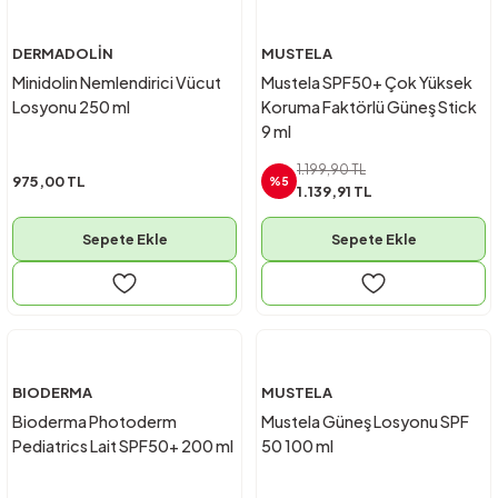
DERMADOLİN
MUSTELA
Minidolin Nemlendirici Vücut
Mustela SPF50+ Çok Yüksek
Losyonu 250 ml
Koruma Faktörlü Güneş Stick
9 ml
1.199,90 TL
975,00 TL
%5
1.139,91 TL
Sepete Ekle
Sepete Ekle
BIODERMA
MUSTELA
Bioderma Photoderm
Mustela Güneş Losyonu SPF
Pediatrics Lait SPF50+ 200 ml
50 100 ml