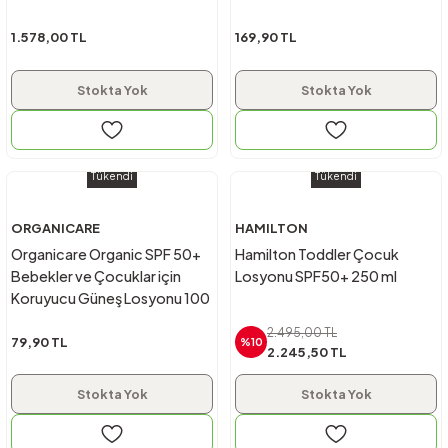
1.578,00 TL
169,90 TL
Stokta Yok
Stokta Yok
Tükendi
Tükendi
ORGANICARE
HAMILTON
Organicare Organic SPF 50+
Hamilton Toddler Çocuk
Bebekler ve Çocuklar için
Losyonu SPF50+ 250 ml
Koruyucu Güneş Losyonu 100
ml
2.495,00 TL
79,90 TL
%10
2.245,50 TL
Stokta Yok
Stokta Yok