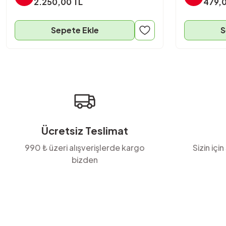
2.250,00 TL
479,0
Sepete Ekle
S
Ücretsiz Teslimat
990 ₺ üzeri alışverişlerde kargo
Sizin için
bizden