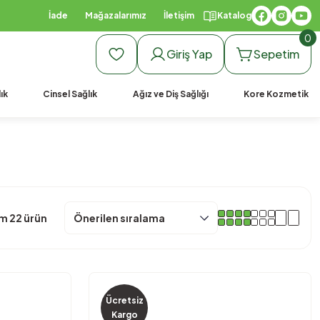
990 TL Üzeri Ücretsiz Kargo
İade
Mağazalarımız
İletişim
Katalog
0
Giriş Yap
Sepetim
ık
Cinsel Sağlık
Ağız ve Diş Sağlığı
Kore Kozmetik
m 22 ürün
Ücretsiz
Kargo