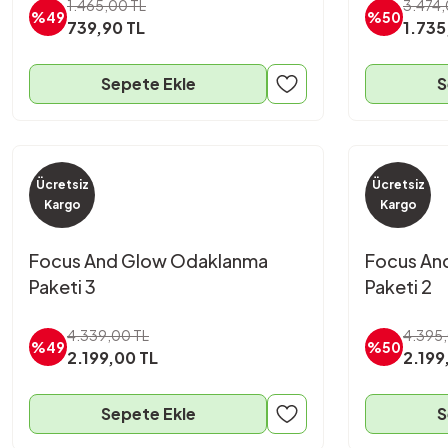
1.465,00 TL
3.474,
%49
%50
739,90 TL
1.735
Sepete Ekle
S
Ücretsiz
Ücretsiz
Kargo
Kargo
Focus And Glow Odaklanma
Focus An
Paketi 3
Paketi 2
4.339,00 TL
4.395,
%49
%50
2.199,00 TL
2.199
Sepete Ekle
S