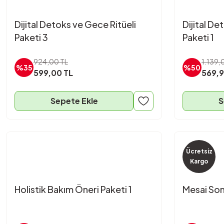
Dijital Detoks ve Gece Ritüeli
Dijital De
Paketi 3
Paketi 1
924,00 TL
1.139,
%35
%50
599,00 TL
569,9
Sepete Ekle
S
Ücretsiz
Kargo
Holistik Bakım Öneri Paketi 1
Mesai Son