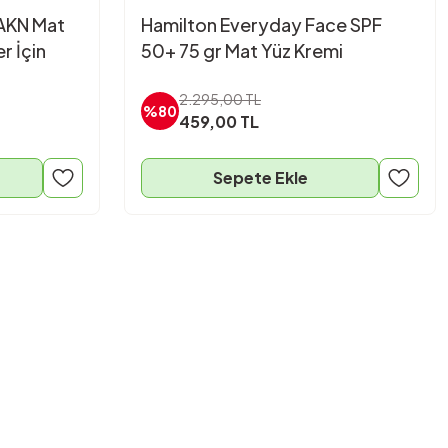
AKN Mat
Hamilton Everyday Face SPF
r İçin
50+ 75 gr Mat Yüz Kremi
2.295,00 TL
%80
459,00 TL
Sepete Ekle