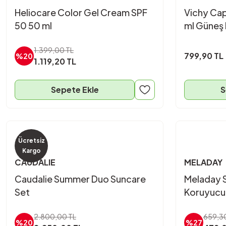
Heliocare Color Gel Cream SPF
Vichy Cap
50 50 ml
ml Güneş
1.399,00 TL
799,90 TL
%20
1.119,20 TL
Sepete Ekle
S
Ücretsiz
Kargo
CAUDALIE
MELADAY
Caudalie Summer Duo Suncare
Meladay 
Set
Koruyucu
2.800,00 TL
659,3
%20
%27