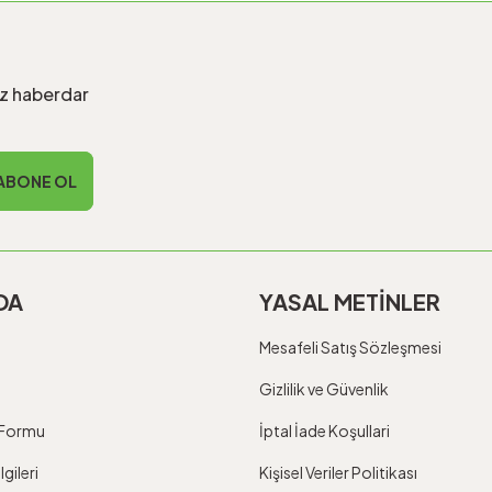
iz haberdar
ABONE OL
DA
YASAL METİNLER
Mesafeli Satış Sözleşmesi
Gizlilik ve Güvenlik
m Formu
İptal İade Koşullari
gileri
Kişisel Veriler Politikası