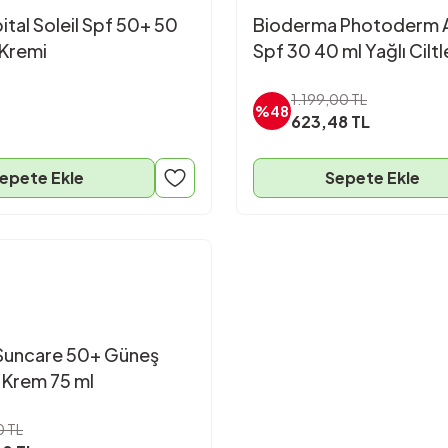
ital Soleil Spf 50+ 50
Bioderma Photoderm 
 Kremi
Spf 30 40 ml Yağlı Ciltle
Güneş Kremi
1.199,00 TL
%48
623,48 TL
epete Ekle
Sepete Ekle
Suncare 50+ Güneş
 Krem 75 ml
0 TL