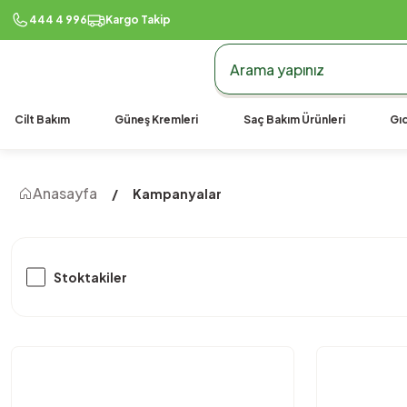
990 TL Üzeri Ücretsiz Kargo
444 4 996
Kargo Takip
Cilt Bakım
Güneş Kremleri
Saç Bakım Ürünleri
Gıd
Anasayfa
Kampanyalar
Stoktakiler