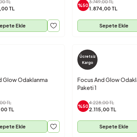
00 TL
3.749,00 TL
%50
,00 TL
1.874,00 TL
epete Ekle
Sepete Ekle
Ücretsiz
Kargo
d Glow Odaklanma
Focus And Glow Odak
Paketi 1
00 TL
4.228,00 TL
%50
,00 TL
2.115,00 TL
epete Ekle
Sepete Ekle