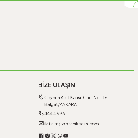
BİZE ULAŞIN
Ceyhun Atuf Kansu Cad. No:116
Balgat/ANKARA
444 4 996
iletisim@botanikecza.com