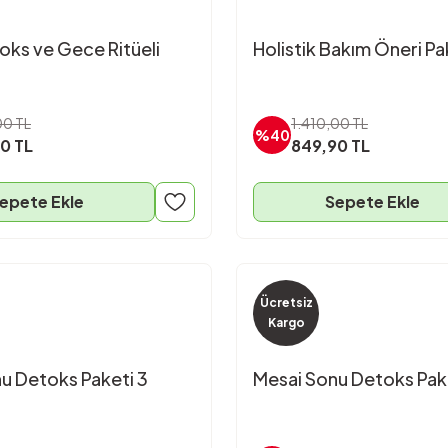
toks ve Gece Ritüeli
Holistik Bakım Öneri Pa
00 TL
1.410,00 TL
%40
0 TL
849,90 TL
epete Ekle
Sepete Ekle
Ücretsiz
Kargo
u Detoks Paketi 3
Mesai Sonu Detoks Pak