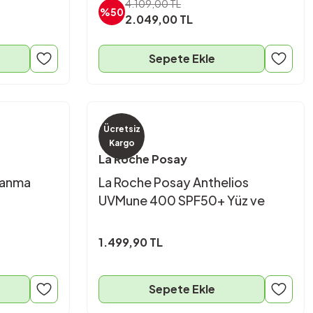
4.109,00 TL
%50
2.049,00 TL
Sepete Ekle
Ücretsiz
Kargo
La Roche Posay
lanma
La Roche Posay Anthelios
UVMune 400 SPF50+ Yüz ve
Vücut Güneş Kremi 150 ml
1.499,90 TL
Sepete Ekle