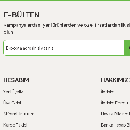
E-BÜLTEN
Kampanyalardan, yeni ürünlerden ve özel fırsatlardan ilk s
olun!
HESABIM
HAKKIMIZ
Yeni Üyelik
İletişim
Üye Girişi
İletişim Formu
Şifremi Unuttum
Havale Bildiri
Kargo Takibi
Banka Hesap Bil