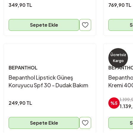
349,90 TL
769,90 TL
Sepete Ekle
S
Ücretsiz
Kargo
BEPANTHOL
BEPANTH
Bepanthol Lipstick Güneş
Bepanthol
Koruyucu Spf 30 - Dudak Bakım
Kremi 40
Kremi 4,5 Gr
1.199,
249,90 TL
%5
1.139
Sepete Ekle
S