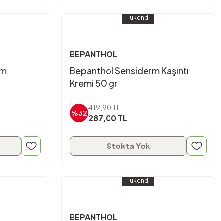
Tükendi
BEPANTHOL
ım
Bepanthol Sensiderm Kaşıntı
Kremi 50 gr
419,90 TL
%32
287,00 TL
Stokta Yok
Tükendi
BEPANTHOL