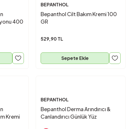
BEPANTHOL
un
Bepanthol Cilt Bakım Kremi 100
syonu 400
GR
529,90 TL
Sepete Ekle
BEPANTHOL
un
Bepanthol Derma Arındırıcı &
ım Kremi
Canlandırıcı Günlük Yüz
Temizleme Jeli 200ML