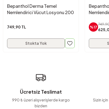
Bepanthol Derma Temel
Bepantho
Nemlendirici Vücut Losyonu 200
Nemlendir
ml
ml
749,90
749,90 TL
%17
625,0
Stokta Yok
Ücretsiz Teslimat
990 ₺ üzeri alışverişlerde kargo
Sizin için
bizden