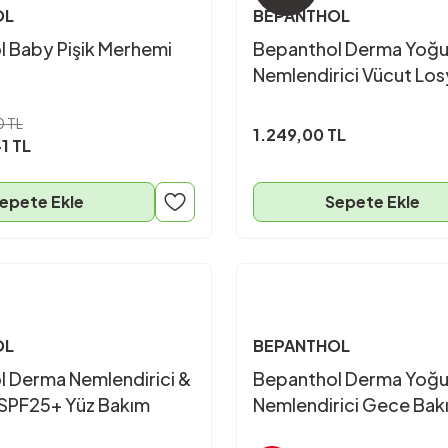
OL
BEPANTHOL
 Baby Pişik Merhemi
Bepanthol Derma Yoğ
Nemlendirici Vücut Lo
ml
0 TL
1.249,00 TL
1 TL
epete Ekle
Sepete Ekle
OL
BEPANTHOL
 Derma Nemlendirici &
Bepanthol Derma Yoğ
 SPF25+ Yüz Bakım
Nemlendirici Gece Bak
 ML
50ML