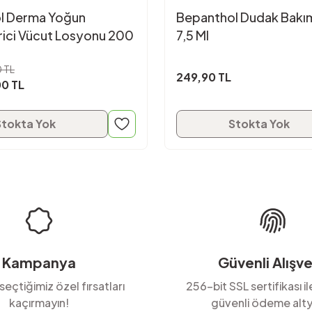
l Derma Yoğun
Bepanthol Dudak Bakı
ici Vücut Losyonu 200
7,5 Ml
 TL
249,90 TL
0 TL
Stokta Yok
Stokta Yok
Kampanya
Güvenli Alışve
 seçtiğimiz özel fırsatları
256-bit SSL sertifikası i
kaçırmayın!
güvenli ödeme alty