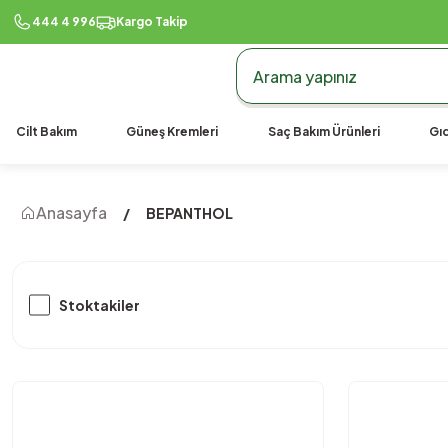
990 TL Üzeri Ücretsiz Kargo
444 4 996
Kargo Takip
Cilt Bakım
Güneş Kremleri
Saç Bakım Ürünleri
Gıd
Anasayfa
BEPANTHOL
Stoktakiler