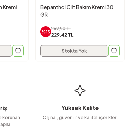
m Kremi
Bepanthol Cilt Bakım Kremi 30
GR
269,90 TL
%15
229,42 TL
Stokta Yok
riş
Yüksek Kalite
le korunan
Orjinal, güvenilir ve kaliteli içerikler.
apısı