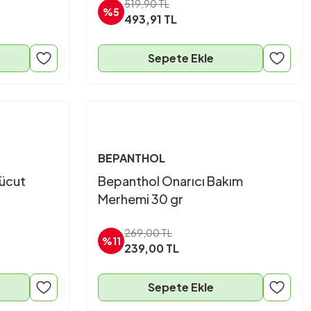
519,90 TL
%5
493,91 TL
Sepete Ekle
BEPANTHOL
Vücut
Bepanthol Onarıcı Bakım
Merhemi 30 gr
269,00 TL
%11
239,00 TL
Sepete Ekle