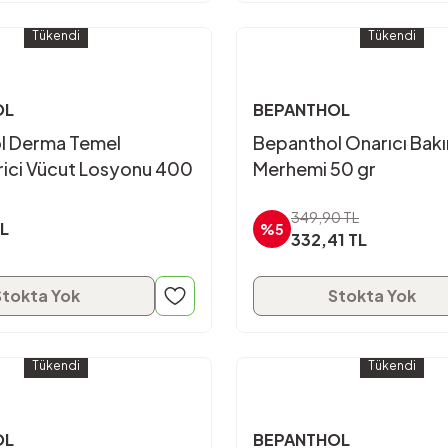
Tükendi
Tükendi
OL
BEPANTHOL
l Derma Temel
Bepanthol Onarıcı Bak
ici Vücut Losyonu 400
Merhemi 50 gr
349,90 TL
TL
%5
332,41 TL
Stokta Yok
Stokta Yok
Tükendi
Tükendi
OL
BEPANTHOL