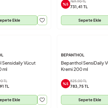
769,90 TL
%5
731,41 TL
epete Ekle
Sepete Ekle
OL
BEPANTHOL
 Sensidaily Vücut
Bepanthol SensiDaily 
0 ml
Kremi 200 ml
90 TL
825,00 TL
%5
,91 TL
783,75 TL
epete Ekle
Sepete Ekle