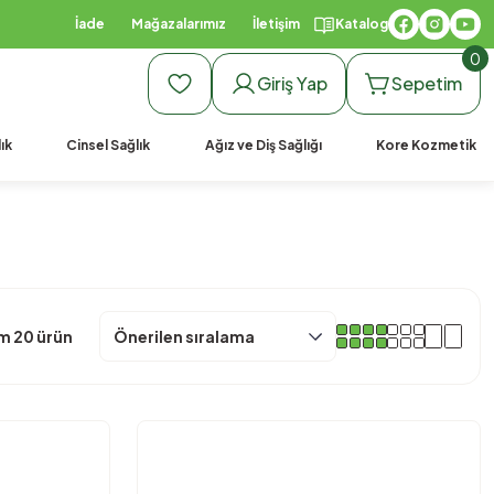
990 TL Üzeri Ücretsiz Kargo
İade
Mağazalarımız
İletişim
Katalog
0
Giriş Yap
Sepetim
ık
Cinsel Sağlık
Ağız ve Diş Sağlığı
Kore Kozmetik
m 20 ürün