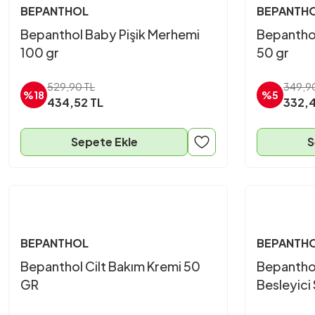
BEPANTHOL
BEPANTH
Bepanthol Baby Pişik Merhemi
Bepanthol
100 gr
50 gr
529,90 TL
349,9
%18
%5
434,52 TL
332,4
Sepete Ekle
S
BEPANTHOL
BEPANTH
Bepanthol Cilt Bakım Kremi 50
Bepanthol
GR
Besleyici
Kremi 50