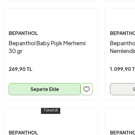
BEPANTHOL
BEPANTH
Bepanthol Baby Pişik Merhemi
Bepantho
30 gr
Nemlendir
ml
269,90 TL
1.099,90 
Sepete Ekle
Tükendi
BEPANTHOL
BEPANTH