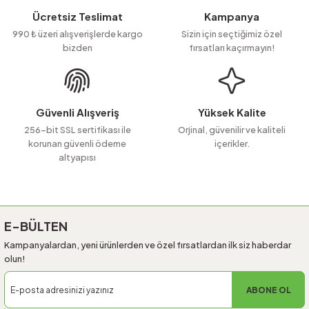
Ücretsiz Teslimat
Kampanya
990 ₺ üzeri alışverişlerde kargo
Sizin için seçtiğimiz özel
bizden
fırsatları kaçırmayın!
Güvenli Alışveriş
Yüksek Kalite
256-bit SSL sertifikası ile
Orjinal, güvenilir ve kaliteli
korunan güvenli ödeme
içerikler.
altyapısı
E-BÜLTEN
Kampanyalardan, yeni ürünlerden ve özel fırsatlardan ilk siz haberdar
olun!
ABONE OL