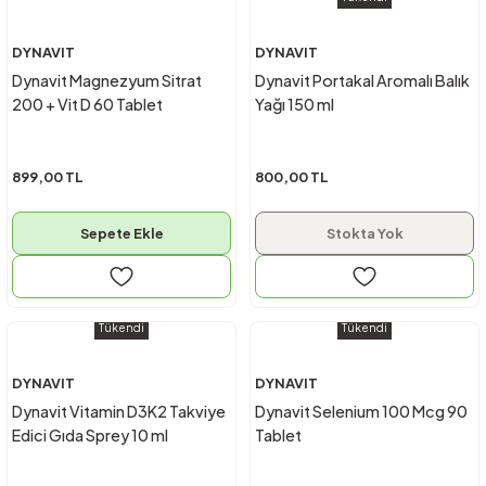
DYNAVIT
DYNAVIT
Dynavit Magnezyum Sitrat
Dynavit Portakal Aromalı Balık
200 + Vit D 60 Tablet
Yağı 150 ml
899,00 TL
800,00 TL
Sepete Ekle
Stokta Yok
Tükendi
Tükendi
DYNAVIT
DYNAVIT
Dynavit Vitamin D3K2 Takviye
Dynavit Selenium 100 Mcg 90
Edici Gıda Sprey 10 ml
Tablet