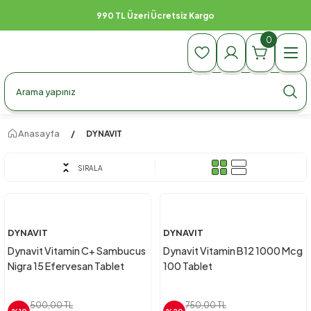
0 TL Üzeri Ücretsiz Kargo
99
0
Anasayfa
DYNAVIT
SIRALA
DYNAVIT
DYNAVIT
Dynavit Vitamin C+ Sambucus
Dynavit Vitamin B12 1000 Mcg
Nigra 15 Efervesan Tablet
100 Tablet
500,00 TL
750,00 TL