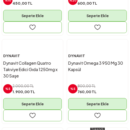
%10
%20
450,00 TL
600,00 TL
Sepete Ekle
Sepete Ekle
DYNAVIT
DYNAVIT
Dynavit Collagen Quatro
Dynavit Omega 3 950 Mg 30
Takviye Edici Gıda 1250mg x
Kapsül
30 Saşe
2.000,00 TL
800,00 TL
%5
%5
1.900,00 TL
760,00 TL
Sepete Ekle
Sepete Ekle
Tükendi