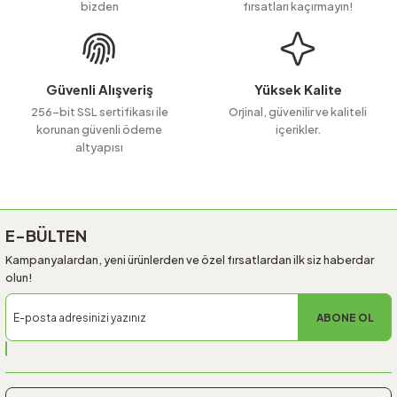
bizden
fırsatları kaçırmayın!
Güvenli Alışveriş
Yüksek Kalite
256-bit SSL sertifikası ile
Orjinal, güvenilir ve kaliteli
korunan güvenli ödeme
içerikler.
altyapısı
E-BÜLTEN
Kampanyalardan, yeni ürünlerden ve özel fırsatlardan ilk siz haberdar
olun!
ABONE OL