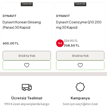
Tükendi
Tükendi
DYNAVIT
DYNAVIT
Dynavit Korean Ginseng
Dynavit Coenzyme Q10 200
(Panax) 30 Kapsül
mg 30 Kapsül
326,90 TL
600,00 TL
%6
308,50 TL
Stokta Yok
Stokta Yok
Ücretsiz Teslimat
Kampanya
990 ₺ üzeri alışverişlerde kargo
Sizin için seçtiğimiz özel