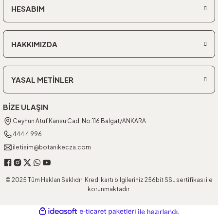
HESABIM
HAKKIMIZDA
YASAL METİNLER
BİZE ULAŞIN
Ceyhun Atuf Kansu Cad. No:116 Balgat/ANKARA
444 4 996
iletisim@botanikecza.com
© 2025 Tüm Hakları Saklıdır. Kredi kartı bilgileriniz 256bit SSL sertifikası ile
korunmaktadır.
ideasoft
ile
e-