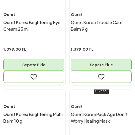
Quret
Quret
Quret Korea Brightening Eye
Quret Korea Trouble Care
Cream 25 ml
Balm 9 g
1.099,00 TL
1.399,00 TL
Sepete Ekle
Sepete Ekle
Tükendi
Quret
Quret
Quret Korea Brightening Multi
Quret Korea Pack Age Don't
Balm 10 g
Worry Healing Mask