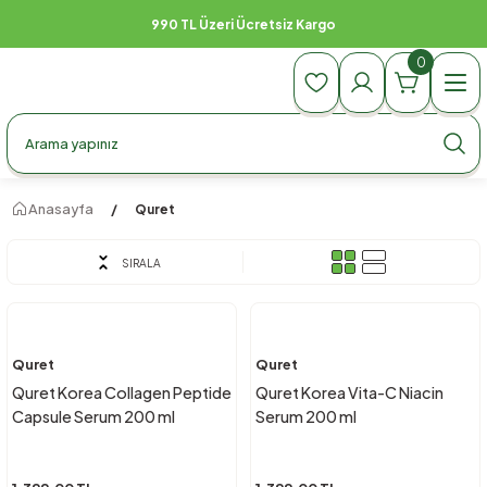
990 TL Üzeri Ücretsiz Kargo
0
Anasayfa
Quret
SIRALA
Quret
Quret
Quret Korea Collagen Peptide
Quret Korea Vita-C Niacin
Capsule Serum 200 ml
Serum 200 ml