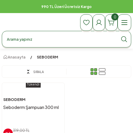
990 TL Üzeri Ücretsiz Kargo
0
Anasayfa
SEBODERM
SIRALA
Tükendi
SEBODERM
Seboderm Şampuan 300 ml
319,00 TL