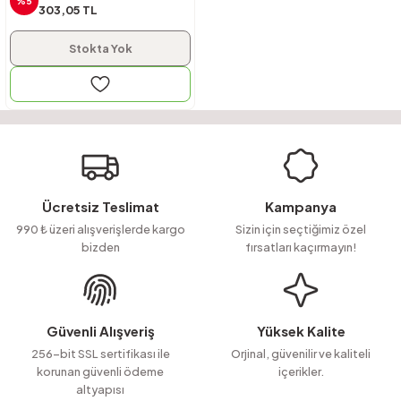
%5
303,05 TL
Stokta Yok
Ücretsiz Teslimat
Kampanya
990 ₺ üzeri alışverişlerde kargo
Sizin için seçtiğimiz özel
bizden
fırsatları kaçırmayın!
Güvenli Alışveriş
Yüksek Kalite
256-bit SSL sertifikası ile
Orjinal, güvenilir ve kaliteli
korunan güvenli ödeme
içerikler.
altyapısı