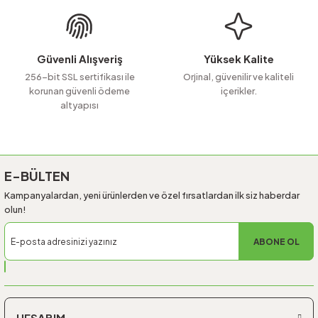
Güvenli Alışveriş
Yüksek Kalite
256-bit SSL sertifikası ile
Orjinal, güvenilir ve kaliteli
korunan güvenli ödeme
içerikler.
altyapısı
E-BÜLTEN
Kampanyalardan, yeni ürünlerden ve özel fırsatlardan ilk siz haberdar
olun!
ABONE OL
HESABIM