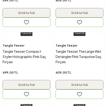
569,00 TL
609,00 TL
Stokta Yok
Stokta Yok
Tükendi
Tükendi
Tangle Teezer
Tangle Teezer
Tangle Teezer Compact
Tangle Teezer The Large Wet
Styler Holographic Pink Saç
Detangler Pink Turquoise Saç
Fırçası
Fırçası
699,00 TL
609,00 TL
Stokta Yok
Stokta Yok
Tükendi
Tükendi