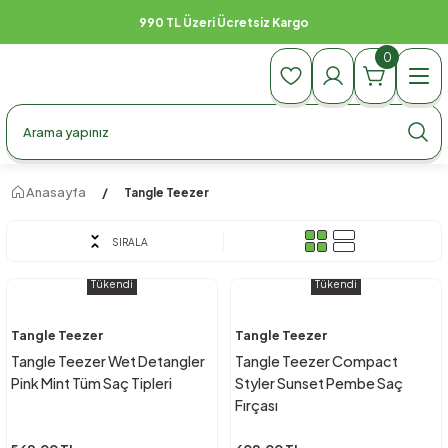
990 TL Üzeri Ücretsiz Kargo
0
Anasayfa
Tangle Teezer
SIRALA
Tükendi
Tükendi
Tangle Teezer
Tangle Teezer
Tangle Teezer Wet Detangler
Tangle Teezer Compact
Pink Mint Tüm Saç Tipleri
Styler Sunset Pembe Saç
Fırçası