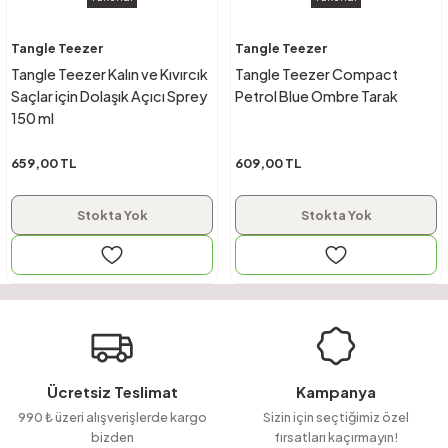
Tangle Teezer
Tangle Teezer
Tangle Teezer Kalın ve Kıvırcık
Tangle Teezer Compact
Saçlar için Dolaşık Açıcı Sprey
Petrol Blue Ombre Tarak
150 ml
659,00 TL
609,00 TL
Stokta Yok
Stokta Yok
Ücretsiz Teslimat
Kampanya
990 ₺ üzeri alışverişlerde kargo
Sizin için seçtiğimiz özel
bizden
fırsatları kaçırmayın!