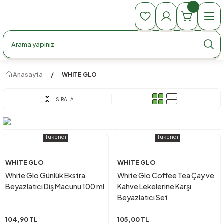
990 TL Üzeri Ücretsiz Kargo
990 TL Üzeri Ücretsiz Kargo
990 TL Üzeri Ücretsiz Kargo
Anasayfa
WHITE GLO
SIRALA
Tükendi
Tükendi
WHITE GLO
WHITE GLO
White Glo Günlük Ekstra
White Glo Coffee Tea Çay ve
Beyazlatıcı Diş Macunu 100 ml
Kahve Lekelerine Karşı
Beyazlatıcı Set
104,90 TL
105,00 TL