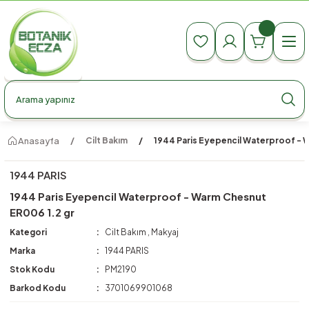
990 TL Üzeri Ücretsiz Kargo
990 TL Üzeri Ücretsiz Kargo
990 TL Üzeri Ücretsiz Kargo
Anasayfa
Cilt Bakım
1944 Paris Eyepencil Waterproof - 
1944 PARIS
1944 Paris Eyepencil Waterproof - Warm Chesnut
ER006 1.2 gr
Kategori
Cilt Bakım
,
Makyaj
Marka
1944 PARIS
Stok Kodu
PM2190
Barkod Kodu
3701069901068