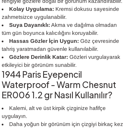
rengiyle gözlere doğal bir görünüm kazandırabilir.
Kolay Uygulama:
Kremsi dokusu sayesinde
zahmetsizce uygulanabilir.
Suya Dayanıklı:
Akma ve dağılma olmadan
tüm gün boyunca kalıcılığını koruyabilir.
Hassas Gözler İçin Uygun:
Göz çevresinde
tahriş yaratmadan güvenle kullanılabilir.
Gözlere Derinlik Katar:
Gözleri vurgulayarak
etkileyici bir görünüm sunabilir.
1944 Paris Eyepencil
Waterproof - Warm Chesnut
ER006 1.2 gr Nasıl Kullanılır?
Kalemi, alt ve üst kirpik çizginize hafifçe
uygulayın.
Daha yoğun bir görünüm için çizgiyi birkaç kez