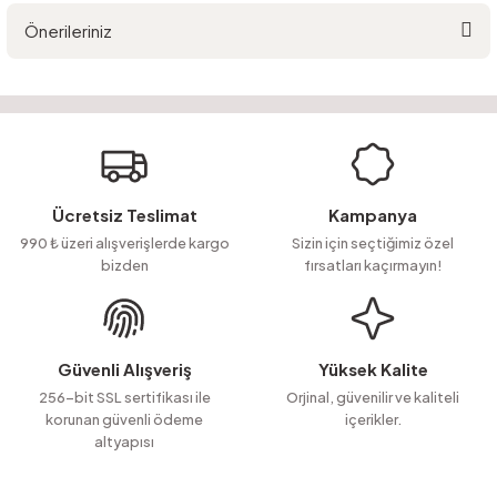
Önerileriniz
Yorum Yaz
Ürün hakkında henüz soru sorulmamış.
Bu ürünün fiyat bilgisi, resim, ürün açıklamalarında ve diğer konularda
yetersiz gördüğünüz noktaları öneri formunu kullanarak tarafımıza
Soru Sor
iletebilirsiniz.
Görüş ve önerileriniz için teşekkür ederiz.
Ürün resmi kalitesiz, bozuk veya görüntülenemiyor.
Ücretsiz Teslimat
Kampanya
Ürün açıklamasında eksik bilgiler bulunuyor.
990 ₺ üzeri alışverişlerde kargo
Sizin için seçtiğimiz özel
bizden
fırsatları kaçırmayın!
Ürün bilgilerinde hatalar bulunuyor.
Ürün fiyatı diğer sitelerden daha pahalı.
Bu ürüne benzer farklı alternatifler olmalı.
Güvenli Alışveriş
Yüksek Kalite
256-bit SSL sertifikası ile
Orjinal, güvenilir ve kaliteli
korunan güvenli ödeme
içerikler.
altyapısı
Gönder