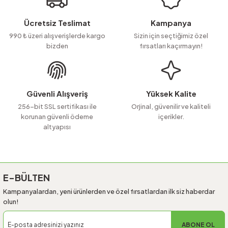
Ücretsiz Teslimat
Kampanya
990 ₺ üzeri alışverişlerde kargo
Sizin için seçtiğimiz özel
bizden
fırsatları kaçırmayın!
Güvenli Alışveriş
Yüksek Kalite
256-bit SSL sertifikası ile
Orjinal, güvenilir ve kaliteli
korunan güvenli ödeme
içerikler.
altyapısı
E-BÜLTEN
Kampanyalardan, yeni ürünlerden ve özel fırsatlardan ilk siz haberdar
olun!
ABONE OL