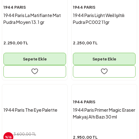
1944 PARIS
1944 PARIS
1944 Paris La Matifiante Mat
1944 Paris Light Weil Işıltılı
Pudra Moyen 13.1 gr
Pudra PC002 11gr
2.250,00 TL
2.250,00 TL
Sepete Ekle
Sepete Ekle
1944 PARIS
1944 Paris The Eye Palette
1944 Paris Primer Magic Eraser
Makyaj Altı Bazı 30 ml
3.600,00 TL
2.950,00 TL
%16