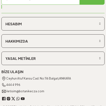
HESABIM
HAKKIMIZDA
YASAL METİNLER
BİZE ULAŞIN
Ceyhun Atuf Kansu Cad. No:116 Balgat/ANKARA
444 4 996
iletisim@botanikecza.com