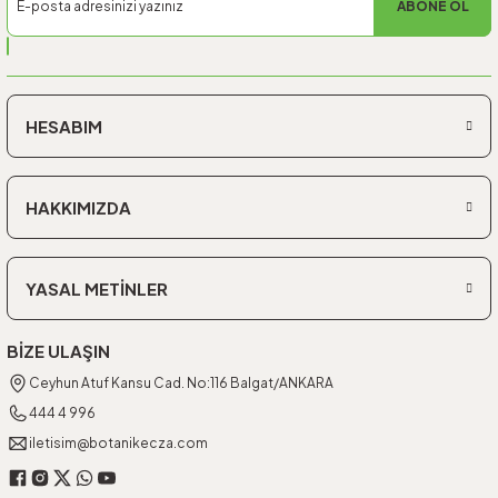
ABONE OL
HESABIM
HAKKIMIZDA
YASAL METİNLER
BİZE ULAŞIN
Ceyhun Atuf Kansu Cad. No:116 Balgat/ANKARA
444 4 996
iletisim@botanikecza.com