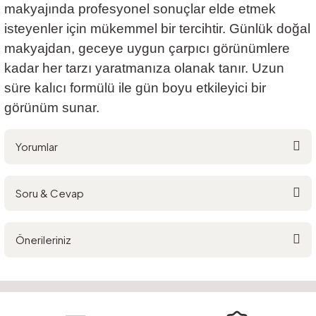
makyajında profesyonel sonuçlar elde etmek
isteyenler için mükemmel bir tercihtir. Günlük doğal
makyajdan, geceye uygun çarpıcı görünümlere
kadar her tarzı yaratmanıza olanak tanır. Uzun
süre kalıcı formülü ile gün boyu etkileyici bir
görünüm sunar.
Yorumlar
Soru & Cevap
Bu ürüne ilk yorumu siz yapın!
Önerileriniz
Yorum Yaz
Ürün hakkında henüz soru sorulmamış.
Bu ürünün fiyat bilgisi, resim, ürün açıklamalarında ve diğer konularda
yetersiz gördüğünüz noktaları öneri formunu kullanarak tarafımıza
Soru Sor
iletebilirsiniz.
Görüş ve önerileriniz için teşekkür ederiz.