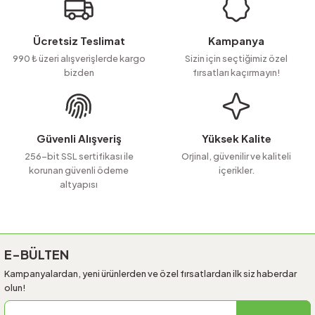
Ürün resmi kalitesiz, bozuk veya görüntülenemiyor.
Ücretsiz Teslimat
Kampanya
Ürün açıklamasında eksik bilgiler bulunuyor.
990 ₺ üzeri alışverişlerde kargo
Sizin için seçtiğimiz özel
bizden
fırsatları kaçırmayın!
Ürün bilgilerinde hatalar bulunuyor.
Ürün fiyatı diğer sitelerden daha pahalı.
Bu ürüne benzer farklı alternatifler olmalı.
Güvenli Alışveriş
Yüksek Kalite
256-bit SSL sertifikası ile
Orjinal, güvenilir ve kaliteli
korunan güvenli ödeme
içerikler.
altyapısı
Gönder
E-BÜLTEN
Kampanyalardan, yeni ürünlerden ve özel fırsatlardan ilk siz haberdar
olun!