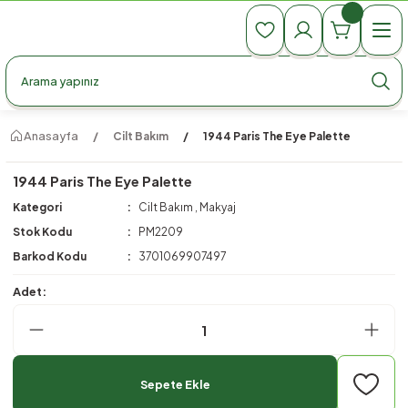
990 TL Üzeri Ücretsiz Kargo
990 TL Üzeri Ücretsiz Kargo
990 TL Üzeri Ücretsiz Kargo
Anasayfa
Cilt Bakım
1944 Paris The Eye Palette
1944 Paris The Eye Palette
Kategori
Cilt Bakım
,
Makyaj
Stok Kodu
PM2209
Barkod Kodu
3701069907497
Adet:
Sepete Ekle