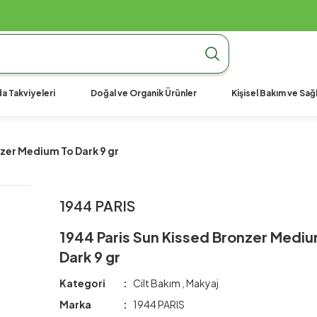
990 TL Üzeri Ücretsiz Kargo
990 TL Üzeri Ücretsiz Kargo
990 TL Üzeri Ücretsiz Kargo
a Takviyeleri
Doğal ve Organik Ürünler
Kişisel Bakım ve Sağl
zer Medium To Dark 9 gr
1944 PARIS
1944 Paris Sun Kissed Bronzer Medi
Dark 9 gr
Kategori
Cilt Bakım
,
Makyaj
Marka
1944 PARIS