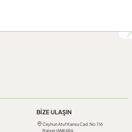
BİZE ULAŞIN
Ceyhun Atuf Kansu Cad. No:116
Balgat/ANKARA