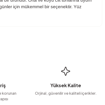
l bir üründür. Orta ve koyu cilt tonlarına uyum
günler için mükemmel bir seçenektir. Yüz
.
bilirsiniz.
riş
Yüksek Kalite
le korunan
Orjinal, güvenilir ve kaliteli içerikler.
apısı