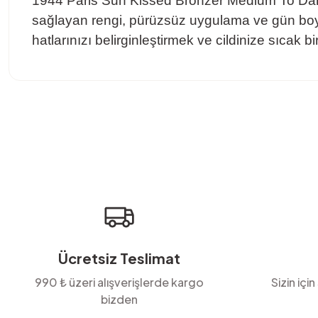
1944 Paris Sun Kissed Bronzer Medium To Dark, c
sağlayan rengi, pürüzsüz uygulama ve gün boyu
hatlarınızı belirginleştirmek ve cildinize sıcak b
Bu ürünün fiyat bilgisi, resim, ürün açıklamalarında ve diğer konula
Görüş ve önerileriniz için teşekkür ederiz.
Ürün resmi kalitesiz, bozuk veya görüntülenemiyor.
Ürün açıklamasında eksik bilgiler bulunuyor.
Ürün bilgilerinde hatalar bulunuyor.
Ürün fiyatı diğer sitelerden daha pahalı.
Bu ürüne benzer farklı alternatifler olmalı.
Ücretsiz Teslimat
990 ₺ üzeri alışverişlerde kargo
Sizin için
bizden