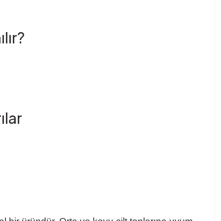
lır?
ılar