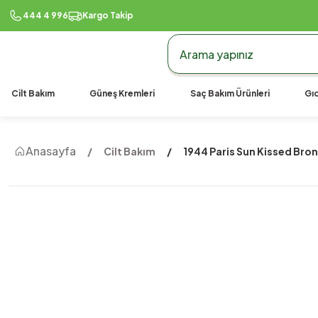
444 4 996
Kargo Takip
Cilt Bakım
Güneş Kremleri
Saç Bakım Ürünleri
Gıd
Anasayfa
Cilt Bakım
1944 Paris Sun Kissed Bron