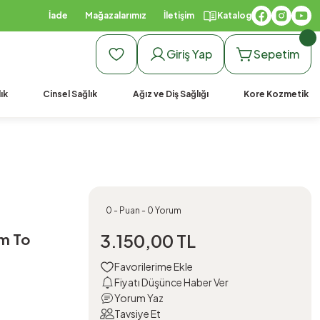
İade
Mağazalarımız
İletişim
Katalog
Giriş Yap
Sepetim
ık
Cinsel Sağlık
Ağız ve Diş Sağlığı
Kore Kozmetik
0 - Puan - 0 Yorum
um To
3.150,00 TL
Fiyatı Düşünce Haber Ver
Yorum Yaz
Tavsiye Et