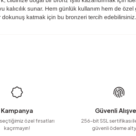
ildinize doğal bir bronz ışıltı kazandırmak için idea
 kalıcılık sunar. Hem günlük kullanım hem de özel 
ir dokunuş katmak için bu bronzeri tercih edebilirsiniz
rda yetersiz gördüğünüz noktaları öneri formunu kullanarak tarafımıza ilete
Ürün hakkında henüz soru sorulmamış.
Bu ürüne ilk yorumu siz yapın!
Yorum Yaz
Soru Sor
Kampanya
Güvenli Alışve
 seçtiğimiz özel fırsatları
256-bit SSL sertifikası i
kaçırmayın!
güvenli ödeme alty
Gönder