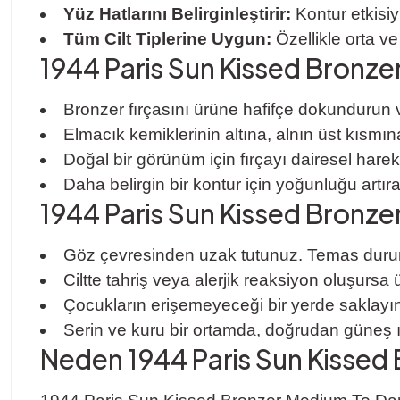
Yüz Hatlarını Belirginleştirir:
Kontur etkisiyl
Tüm Cilt Tiplerine Uygun:
Özellikle orta ve
1944 Paris Sun Kissed Bronzer
Bronzer fırçasını ürüne hafifçe dokundurun ve
Elmacık kemiklerinin altına, alnın üst kısmı
Doğal bir görünüm için fırçayı dairesel hareke
Daha belirgin bir kontur için yoğunluğu artırab
1944 Paris Sun Kissed Bronzer M
Göz çevresinden uzak tutunuz. Temas durum
Ciltte tahriş veya alerjik reaksiyon oluşurs
Çocukların erişemeyeceği bir yerde saklayın
Serin ve kuru bir ortamda, doğrudan güneş ı
Neden 1944 Paris Sun Kissed 