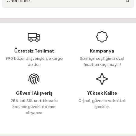
Önerileriniz
Yorum Yaz
Ürün hakkında henüz soru sorulmamış.
Bu ürünün fiyat bilgisi, resim, ürün açıklamalarında ve diğer konularda
yetersiz gördüğünüz noktaları öneri formunu kullanarak tarafımıza
Soru Sor
iletebilirsiniz.
Görüş ve önerileriniz için teşekkür ederiz.
Ürün resmi kalitesiz, bozuk veya görüntülenemiyor.
Ücretsiz Teslimat
Kampanya
Ürün açıklamasında eksik bilgiler bulunuyor.
990 ₺ üzeri alışverişlerde kargo
Sizin için seçtiğimiz özel
bizden
fırsatları kaçırmayın!
Ürün bilgilerinde hatalar bulunuyor.
Ürün fiyatı diğer sitelerden daha pahalı.
Bu ürüne benzer farklı alternatifler olmalı.
Güvenli Alışveriş
Yüksek Kalite
256-bit SSL sertifikası ile
Orjinal, güvenilir ve kaliteli
korunan güvenli ödeme
içerikler.
altyapısı
Gönder