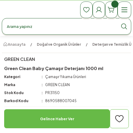
990 TL Üzeri Ücretsiz Kargo
990 TL Üzeri Ücretsiz Kargo
990 TL Üzeri Ücretsiz Kargo
Anasayfa
Doğal ve Organik Ürünler
Deterjan ve Temizlik Ür
GREEN CLEAN
Green Clean Baby Çamaşır Deterjanı 1000 ml
Kategori
Çamaşır Yıkama Ürünleri
Marka
GREEN CLEAN
Stok Kodu
PR31150
Barkod Kodu
8690588007045
Gelince Haber Ver