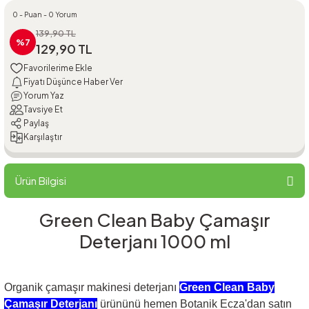
0 - Puan - 0 Yorum
139,90 TL
%7
129,90 TL
Fiyatı Düşünce Haber Ver
Yorum Yaz
Tavsiye Et
Paylaş
Karşılaştır
Ürün Bilgisi
Green Clean Baby Çamaşır
Deterjanı 1000 ml
Organik çamaşır makinesi deterjanı
Green Clean Baby
Çamaşır Deterjanı
ürününü hemen Botanik Ecza'dan satın