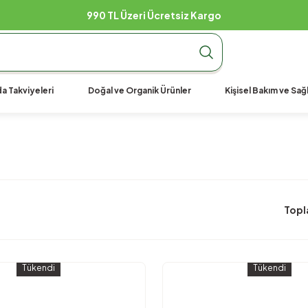
argo
990 TL Üzeri Ücretsiz K
a Takviyeleri
Doğal ve Organik Ürünler
Kişisel Bakım ve Sağl
Topl
Tükendi
Tükendi