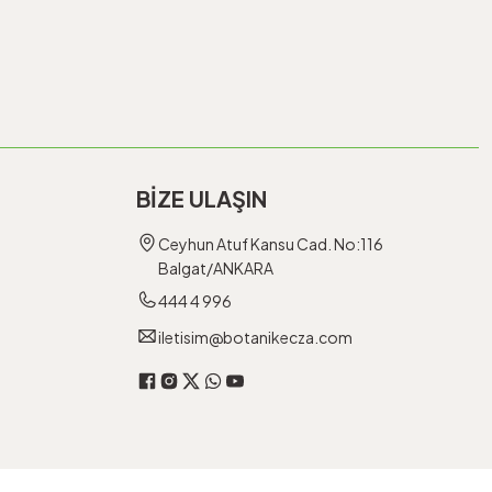
BİZE ULAŞIN
Ceyhun Atuf Kansu Cad. No:116
Balgat/ANKARA
444 4 996
iletisim@botanikecza.com