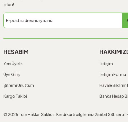
olun!
HESABIM
HAKKIMIZ
Yeni Üyelik
İletişim
Üye Girişi
İletişim Formu
Şifremi Unuttum
Havale Bildiri
Kargo Takibi
Banka Hesap Bil
© 2025 Tüm Hakları Saklıdır. Kredi kartı bilgileriniz 256bit SSL sertif