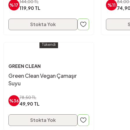
144,00 TL
84,00 
%17
%11
119,90 TL
74,90
Stokta Yok
Tükendi
GREEN CLEAN
Green Clean Vegan Çamaşır
Suyu
78,50 TL
%36
49,90 TL
Stokta Yok