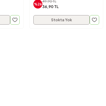
49,90 TL
%26
36,90 TL
Stokta Yok