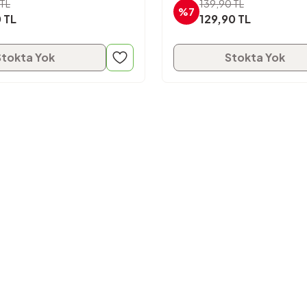
TL
139,90 TL
%7
 TL
129,90 TL
Stokta Yok
Stokta Yok