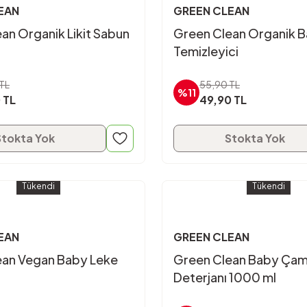
EAN
GREEN CLEAN
an Organik Likit Sabun
Green Clean Organik 
Temizleyici
TL
55,90 TL
%11
 TL
49,90 TL
Stokta Yok
Stokta Yok
Tükendi
Tükendi
EAN
GREEN CLEAN
ean Vegan Baby Leke
Green Clean Baby Çam
Deterjanı 1000 ml