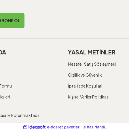
ABONE OL
DA
YASAL METİNLER
Mesafeli Satış Sözleşmesi
Gizlilik ve Güvenlik
m Formu
İptal İade Koşullari
gileri
Kişisel Veriler Politikası
ikası ile korunmaktadır.
ile
ideasoft
e-