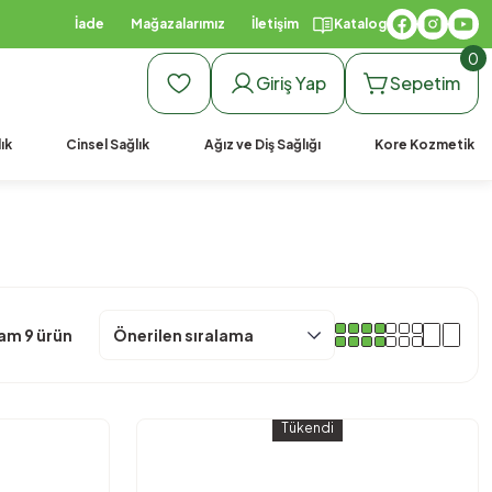
argo
990 TL Üzeri Ücretsiz K
İade
Mağazalarımız
İletişim
Katalog
0
Giriş Yap
Sepetim
ık
Cinsel Sağlık
Ağız ve Diş Sağlığı
Kore Kozmetik
am 9 ürün
Tükendi