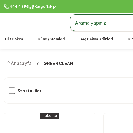
990 TL Üzeri Ücretsiz K
444 4 996
Kargo Takip
Cilt Bakım
Güneş Kremleri
Saç Bakım Ürünleri
Gıd
Anasayfa
GREEN CLEAN
Stoktakiler
Tükendi