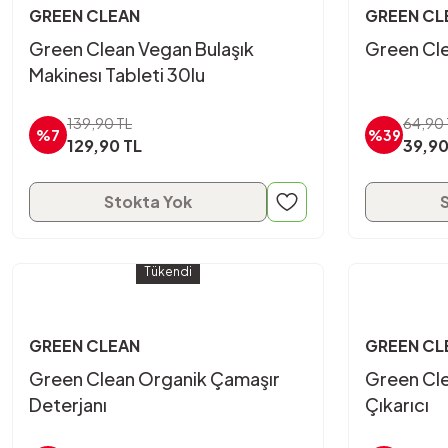
GREEN CLEAN
GREEN CL
Green Clean Vegan Bulaşık
Green Cle
Makinesı Tableti 30lu
139,90 TL
64,90 
%7
%39
129,90 TL
39,90
Stokta Yok
Tükendi
GREEN CLEAN
GREEN CL
Green Clean Organik Çamaşır
Green Cl
Deterjanı
Çıkarıcı