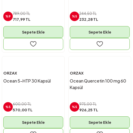
789,00 TL
244,50 TL
%9
%5
717,99 TL
232,28 TL
Sepete Ekle
Sepete Ekle
ORZAX
ORZAX
Ocean 5-HTP 30 Kapsül
Ocean Quercetin 100 mg 60
Kapsül
600,00 TL
975,00 TL
%5
%5
570,00 TL
926,25 TL
Sepete Ekle
Sepete Ekle