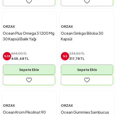
ORZAX
ORZAX
Ocean Plus Omega 3 1200 Mg
Ocean Ginkgo Biloba 30
30 Kapsül Balık Yağı
Kapsül
654,00 TL
334,50 TL
%38
%5
405,48 TL
317,78 TL
Sepete Ekle
Sepete Ekle
ORZAX
ORZAX
Ocean Krom Pikolinat 90
Ocean Gummies Sambucus