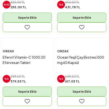
425,00 TL
454,50 TL
%40
%5
255,00 TL
431,78 TL
Sepete Ekle
Sepete Ekle
ORZAX
ORZAX
Efervit Vitamin-C 1000 20
Ocean Yeşil Çay Ekstresi 500
Efervesan Tablet
mg 60 Kapsül
399,50 TL
649,50 TL
%5
%5
379,53 TL
617,03 TL
Sepete Ekle
Sepete Ekle