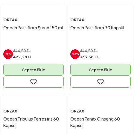
ORZAX
ORZAX
Ocean Passiflora Şurup 150 ml
Ocean Passiflora 30 Kapsül
444,50 TL
444,50 TL
%5
%25
422,28 TL
333,38 TL
Sepete Ekle
Sepete Ekle
ORZAX
ORZAX
Ocean Tribulus Terrestris 60
Ocean Panax Ginseng 60
Kapsül
Kapsül