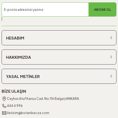
ABONE OL
HESABIM
HAKKIMIZDA
YASAL METİNLER
BİZE ULAŞIN
Ceyhun Atuf Kansu Cad. No:116 Balgat/ANKARA
444 4 996
iletisim@botanikecza.com