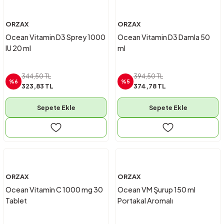
ORZAX
ORZAX
Ocean Vitamin D3 Sprey 1000
Ocean Vitamin D3 Damla 50
IU 20 ml
ml
344,50 TL
394,50 TL
%6
%5
323,83 TL
374,78 TL
Sepete Ekle
Sepete Ekle
ORZAX
ORZAX
Ocean Vitamin C 1000 mg 30
Ocean VM Şurup 150 ml
Tablet
Portakal Aromalı