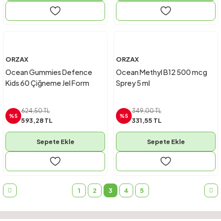
ORZAX
ORZAX
Ocean Gummies Defence
Ocean Methyl B12 500 mcg
Kids 60 Çiğneme Jel Form
Sprey 5 ml
624,50 TL
349,00 TL
%5
%5
593,28 TL
331,55 TL
Sepete Ekle
Sepete Ekle
1
2
3
4
5