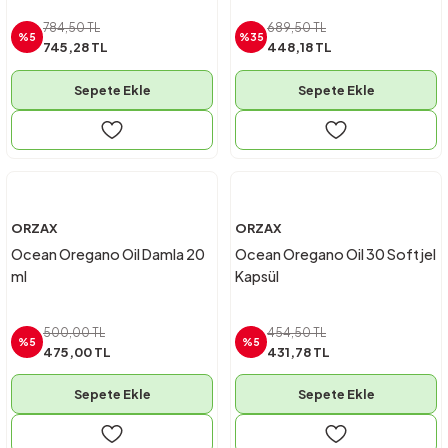
784,50 TL
689,50 TL
%5
%35
745,28 TL
448,18 TL
Sepete Ekle
Sepete Ekle
ORZAX
ORZAX
Ocean Oregano Oil Damla 20
Ocean Oregano Oil 30 Softjel
ml
Kapsül
500,00 TL
454,50 TL
%5
%5
475,00 TL
431,78 TL
Sepete Ekle
Sepete Ekle