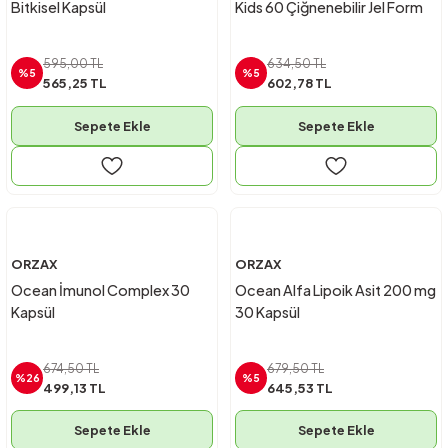
Bitkisel Kapsül
Kids 60 Çiğnenebilir Jel Form
595,00 TL
634,50 TL
%5
%5
565,25 TL
602,78 TL
Sepete Ekle
Sepete Ekle
ORZAX
ORZAX
Ocean İmunol Complex 30
Ocean Alfa Lipoik Asit 200 mg
Kapsül
30 Kapsül
674,50 TL
679,50 TL
%26
%5
499,13 TL
645,53 TL
Sepete Ekle
Sepete Ekle