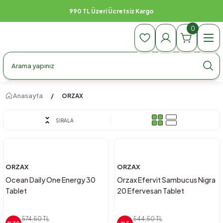
990 TL Üzeri Ücretsiz Kargo
0
Anasayfa
ORZAX
SIRALA
ORZAX
ORZAX
Ocean Daily One Energy 30
Orzax Efervit Sambucus Nigra
Tablet
20 Efervesan Tablet
574,50 TL
544,50 TL