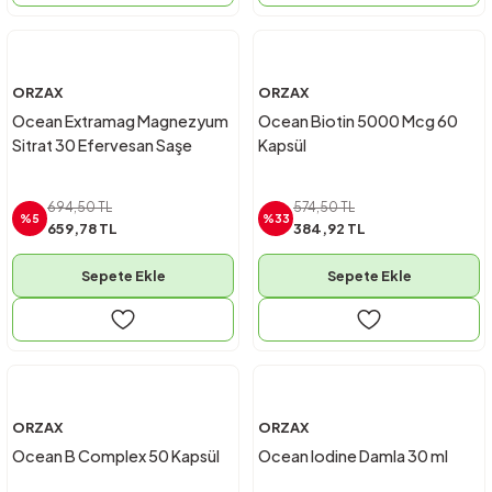
ORZAX
ORZAX
Ocean Extramag Magnezyum
Ocean Biotin 5000 Mcg 60
Sitrat 30 Efervesan Saşe
Kapsül
694,50 TL
574,50 TL
%5
%33
659,78 TL
384,92 TL
Sepete Ekle
Sepete Ekle
ORZAX
ORZAX
Ocean B Complex 50 Kapsül
Ocean Iodine Damla 30 ml