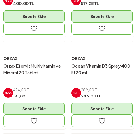
%30
%5
400,00 TL
517,28 TL
Sepete Ekle
Sepete Ekle
ORZAX
ORZAX
Orzax Efervit Multivitamin ve
Ocean Vitamin D3 Sprey 400
Mineral 20 Tablet
IU 20 ml
424,50 TL
289,50 TL
%55
%15
191,02 TL
246,08 TL
Sepete Ekle
Sepete Ekle